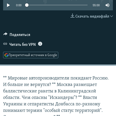
РАСПИСАНИЕ ВЕЩАНИЯ
0:00
55:00
ПОДПИШИТЕСЬ НА РАССЫЛКУ
Скачать медиафайл
СОЦИАЛЬНЫЕ СЕТИ
Поделиться
Читать без VPN
Приоритетный источник в Google
Все сайты РСЕ/РС
** Мировые автопроизводители покидают Россию.
И больше не вернутся? ** Москва размещает
баллистические ракеты в Калининградской
области. Чем опасны "Искандеры"? ** Власти
Украины и сепаратисты Донбасса по-разному
понимают термин "особый статус территорий".