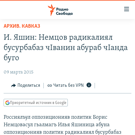
Ссылки
для
упрощенного
АРХИВ. КАВКАЗ
ПРОГРАММЫ
доступа
И. Яшин: Немцов радикалиял
ПОДКАСТЫ
Вернуться
бусурбабаз чIванин абураб чIанда
к
АВТОРСКИЕ ПРОЕКТЫ
буго
основному
ЦИТАТЫ СВОБОДЫ
содержанию
09 марта 2015
Вернутся
МНЕНИЯ
к
Поделиться
Читать без VPN
КУЛЬТУРА
главной
навигации
IDEL.РЕАЛИИ
Приоритетный источник в Google
Вернутся
КАВКАЗ.РЕАЛИИ
к
Россиялъул оппозиционияв политик Борис
СЕВЕР.РЕАЛИИ
поиску
Немцовасул гьалмагъ Илья Яшиница абуна
СИБИРЬ.РЕАЛИИ
оппозиционияв политик радикалиял бусурбабаз