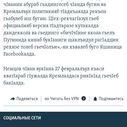
чIванин абураб гьадингосеб чIанда бугин ва
РАСПИСАНИЕ ВЕЩАНИЯ
Кремлалъул политикияб тIадкъаялда рекъон
ПОДПИШИТЕСЬ НА РАССЫЛКУ
гьабулеб иш бугин. ЦIех-рехчагIазул гьеб
официалияб версия тIадтаразе кутакалда
СОЦИАЛЬНЫЕ СЕТИ
дандеккола ва гьединго «бичIчIине ккола гьелъ
Путинида кинаб букIаниги щаклъидул рагIадцин
рехизе толеб гьечIолъи»,-ян хъвалеб буго Яшиница
Facebookалда.
Немцов чIван вукIана 27 февралалъул къаси
Все сайты РСЕ/РС
кватIараб гIужалда Кремлалдаса рикIкIад гьечIеб
бакIалда.
Поделиться
Читать без VPN
Подпишитесь
СОЦИАЛЬНЫЕ СЕТИ