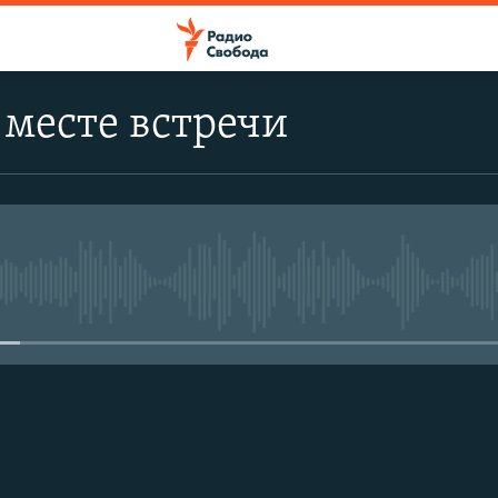
о месте встречи
No media source currently avail