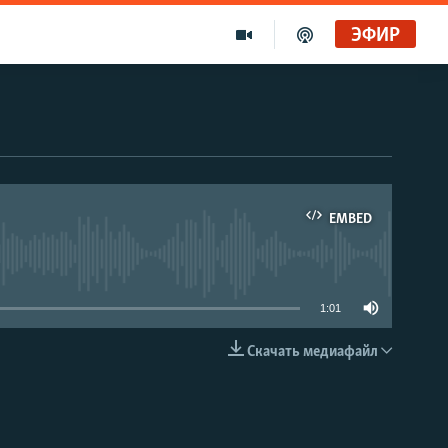
ЭФИР
EMBED
able
1:01
Скачать медиафайл
EMBED