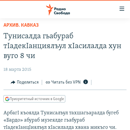
Ссылки
для
упрощенного
АРХИВ. КАВКАЗ
ПРОГРАММЫ
доступа
Тунисалда гьабураб
ПОДКАСТЫ
Вернуться
тIадекIанциялъул хIасилалда хун
к
АВТОРСКИЕ ПРОЕКТЫ
вуго 8 чи
основному
ЦИТАТЫ СВОБОДЫ
содержанию
18 марта 2015
Вернутся
МНЕНИЯ
к
Поделиться
Читать без VPN
КУЛЬТУРА
главной
навигации
IDEL.РЕАЛИИ
Приоритетный источник в Google
Вернутся
КАВКАЗ.РЕАЛИИ
к
АрбагI къоялда Тунисалъул тахшагьаралда бугеб
СЕВЕР.РЕАЛИИ
поиску
«Бардо» абураб музеялде гьабураб
СИБИРЬ.РЕАЛИИ
тIадекIанцIиялъул хIасилалда хвана микъго чи.