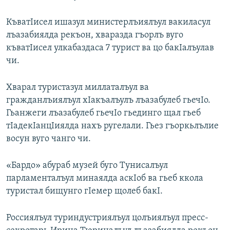
РАСПИСАНИЕ ВЕЩАНИЯ
КъватIисел ишазул министерлъиялъул вакиласул
ПОДПИШИТЕСЬ НА РАССЫЛКУ
лъазабиялда рекъон, хваразда гъорлъ вуго
къватIисел улкабаздаса 7 турист ва цо бакIалъулав
СОЦИАЛЬНЫЕ СЕТИ
чи.
Хварал туристазул миллаталъул ва
гражданлъиялъул хIакъалъулъ лъазабулеб гьечIо.
Гьанжеги лъазабулеб гьечIо гьединго щал гьеб
Все сайты РСЕ/РС
тIадекIанцIиялда нахъ ругелали. Гьез гъоркьлълие
восун вуго чанго чи.
«Бардо» абураб музей буго Тунисалъул
парламенталъул минаялда аскIоб ва гьеб ккола
туристал бищунго гIемер щолеб бакI.
Россиялъул туриндустриялъул цолъиялъул пресс-