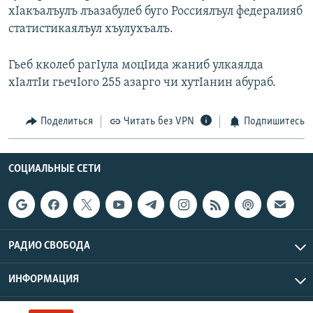
хIакъалъулъ лъазабулеб буго Россиялъул федералияб
РАСПИСАНИЕ ВЕЩАНИЯ
статистикаялъул хъулухъалъ.
ПОДПИШИТЕСЬ НА РАССЫЛКУ
Гьеб кколеб рагIула моцIида жаниб улкаялда
СОЦИАЛЬНЫЕ СЕТИ
хIалтIи гьечIого 255 азарго чи хутIанин абураб.
Поделиться
Читать без VPN
Подпишитесь
СОЦИАЛЬНЫЕ СЕТИ
Все сайты РСЕ/РС
РАДИО СВОБОДА
ИНФОРМАЦИЯ