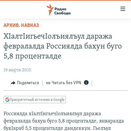
Ссылки
для
упрощенного
АРХИВ. КАВКАЗ
ПРОГРАММЫ
доступа
ХIалтIигьечIолъиялъул даража
ПОДКАСТЫ
Вернуться
февралалда Россиялда бахун буго
к
АВТОРСКИЕ ПРОЕКТЫ
5,8 проценталде
основному
ЦИТАТЫ СВОБОДЫ
содержанию
19 марта 2015
Вернутся
МНЕНИЯ
к
Поделиться
Читать без VPN
КУЛЬТУРА
главной
навигации
IDEL.РЕАЛИИ
Приоритетный источник в Google
Вернутся
КАВКАЗ.РЕАЛИИ
к
Россиялда хIалтIигьечIолъиялъул даража
СЕВЕР.РЕАЛИИ
поиску
февралалда бахун буго 5,8 проценталде, январалда
СИБИРЬ.РЕАЛИИ
букIараб 5,5 проценталде дандеккун. Гьелъул