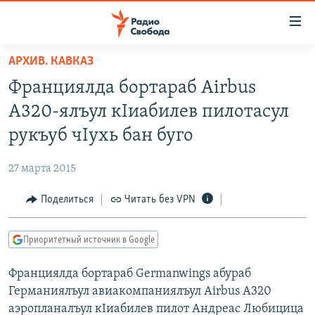
Ссылки
для
упрощенного
АРХИВ. КАВКАЗ
ПРОГРАММЫ
доступа
Франциялда бортараб Airbus
ПОДКАСТЫ
Вернуться
A320-ялъул кIиабилев пилотасул
к
АВТОРСКИЕ ПРОЕКТЫ
рукъуб чIухь бан буго
основному
ЦИТАТЫ СВОБОДЫ
содержанию
27 марта 2015
Вернутся
МНЕНИЯ
к
Поделиться
Читать без VPN
КУЛЬТУРА
главной
навигации
IDEL.РЕАЛИИ
Приоритетный источник в Google
Вернутся
КАВКАЗ.РЕАЛИИ
к
Франциялда бортараб Germanwings абураб
СЕВЕР.РЕАЛИИ
поиску
Германиялъул авиакомпаниялъул Airbus A320
СИБИРЬ.РЕАЛИИ
аэропланалъул кIиабилев пилот Андреас Любицица