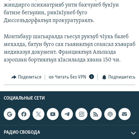
жиндирго психиатрияб унти бахчулеб букIун
РАСПИСАНИЕ ВЕЩАНИЯ
батизе бегьулин, рикIкIунеб буго
ПОДПИШИТЕСЬ НА РАССЫЛКУ
Дюссельдорфалъул прокуратураялъ.
СОЦИАЛЬНЫЕ СЕТИ
Монтабаур шагьаралда гьесул рукъуб чIухь балеб
мехалда, батун буго сах гьавиялъул сеансал хъвараб
медиказул документ. Франциялъул Альпазда
аэроплан бортиялъул хIасилалда хвана 150 чи.
Все сайты РСЕ/РС
Поделиться
Читать без VPN
Подпишитесь
СОЦИАЛЬНЫЕ СЕТИ
РАДИО СВОБОДА