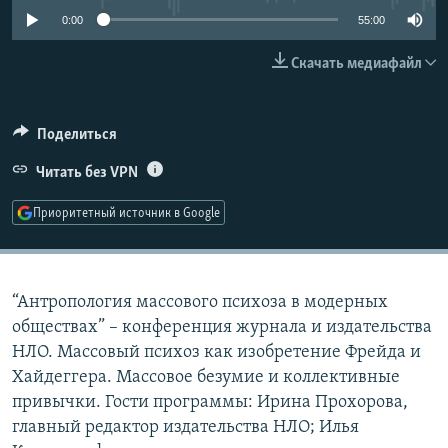
РАСПИСАНИЕ ВЕЩАНИЯ
0:00
55:00
ПОДПИШИТЕСЬ НА РАССЫЛКУ
Скачать медиафайл
СОЦИАЛЬНЫЕ СЕТИ
Поделиться
Читать без VPN
Приоритетный источник в Google
Все сайты РСЕ/РС
“Антропология массового психоза в модерных
обществах” – конференция журнала и издательства
НЛО. Массовый психоз как изобретение Фрейда и
Хайдеггера. Массовое безумие и коллективные
привычки. Гости программы: Ирина Прохорова,
главный редактор издательства НЛО; Илья