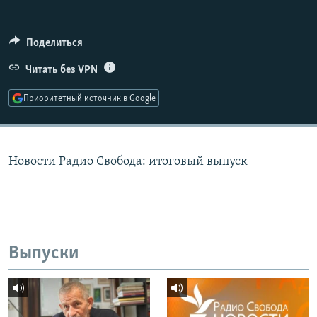
РАСПИСАНИЕ ВЕЩАНИЯ
ПОДПИШИТЕСЬ НА РАССЫЛКУ
Поделиться
Читать без VPN
СОЦИАЛЬНЫЕ СЕТИ
Приоритетный источник в Google
Новости Радио Свобода: итоговый выпуск
Все сайты РСЕ/РС
Выпуски