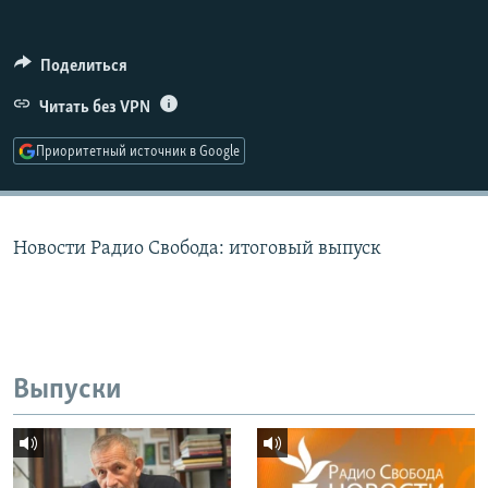
РАСПИСАНИЕ ВЕЩАНИЯ
ПОДПИШИТЕСЬ НА РАССЫЛКУ
Поделиться
Читать без VPN
СОЦИАЛЬНЫЕ СЕТИ
Приоритетный источник в Google
Новости Радио Свобода: итоговый выпуск
Все сайты РСЕ/РС
Выпуски