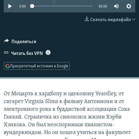
РАСПИСАНИЕ ВЕЩАНИЯ
0:00
55:00
ПОДПИШИТЕСЬ НА РАССЫЛКУ
Скачать медиафайл
СОЦИАЛЬНЫЕ СЕТИ
Поделиться
Читать без VPN
Приоритетный источник в Google
Все сайты РСЕ/РС
От Моцарта к хардбопу и одеколону Yeardley, от
сигарет Virginia Slims к фильму Антониони и от
электронного рока к буддисткой ассоциации Сока
Гаккай. Страничка из синопсиса жизни Хэрби
Хэнкока. Он был неоспоримым пианистом-
вундеркиндом. Но он пошел учиться на факультет