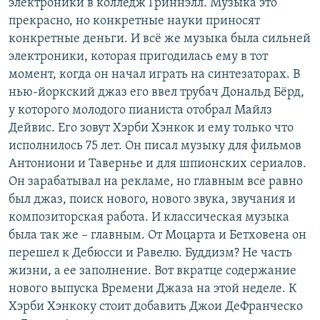
электроники в колледж Гриннэлл. Музыка это
прекрасно, но конкретные науки приносят
конкретные деньги. И всё же музыка была сильней
электроники, которая пригодилась ему в тот
момент, когда он начал играть на синтезаторах. В
нью-йоркский джаз его ввел трубач Дональд Бёрд,
у которого молодого пианиста отобрал Майлз
Дейвис. Его зовут Хэрби Хэнкок и ему только что
исполнилось 75 лет. Он писал музыку для фильмов
Антониони и Тавернье и для шпионских сериалов.
Он зарабатывал на рекламе, но главным все равно
был джаз, поиск нового, нового звука, звучания и
композиторская работа. И классическая музыка
была так же – главным. От Моцарта и Бетховена он
перешел к Дебюсси и Равелю. Буддизм? Не часть
жизни, а ее заполнение. Вот вкратце содержание
нового выпуска Времени Джаза на этой неделе. К
Хэрби Хэнкоку стоит добавить Джои ДеФранческо