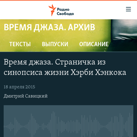
Ссылки
для
упрощенного
ВРЕМЯ ДЖАЗА. АРХИВ
ПРОГРАММЫ
доступа
ПОДКАСТЫ
ТЕКСТЫ
ВЫПУСКИ
ОПИСАНИЕ
Вернуться
к
АВТОРСКИЕ ПРОЕКТЫ
основному
Время джаза. Страничка из
ЦИТАТЫ СВОБОДЫ
содержанию
синопсиса жизни Хэрби Хэнкока
Вернутся
МНЕНИЯ
к
18 апреля 2015
КУЛЬТУРА
главной
Дмитрий Савицкий
навигации
IDEL.РЕАЛИИ
Вернутся
КАВКАЗ.РЕАЛИИ
к
СЕВЕР.РЕАЛИИ
поиску
No media source currently available
СИБИРЬ.РЕАЛИИ