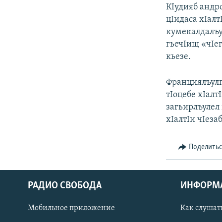
РАСПИСАНИЕ ВЕЩАНИЯ
КIудияб андр
ПОДПИШИТЕСЬ НА РАССЫЛКУ
цIидаса хIалт
кумекалдалъу
гьечIищ «чIег
кьезе.
Франциялъулг
тIоцебе хIалт
загьирлъулел
хIалтIи чIеза
Поделить
РАДИО СВОБОДА
ИНФОРМ
Мобильное приложение
Как слушат
СОЦИАЛЬНЫЕ СЕТИ