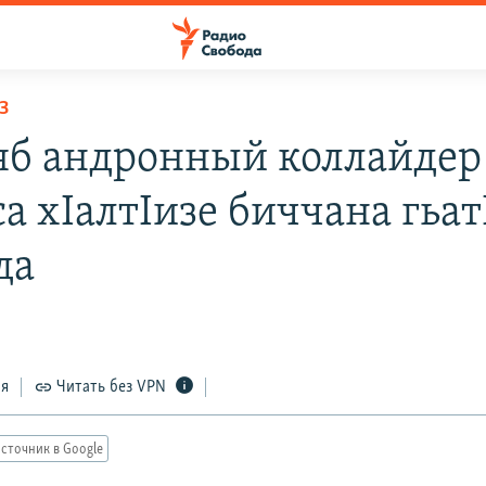
З
яб андронный коллайдер
а хIалтIизе биччана гьат
да
ся
Читать без VPN
сточник в Google