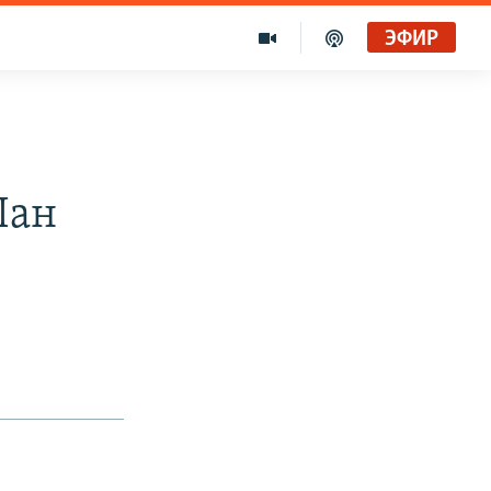
ЭФИР
Iан