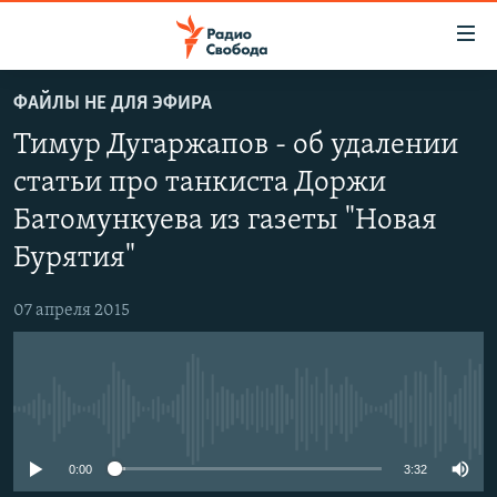
Ссылки
для
упрощенного
ФАЙЛЫ НЕ ДЛЯ ЭФИРА
ПРОГРАММЫ
доступа
Тимур Дугаржапов - об удалении
ПОДКАСТЫ
Вернуться
статьи про танкиста Доржи
к
АВТОРСКИЕ ПРОЕКТЫ
Батомункуева из газеты "Новая
основному
ЦИТАТЫ СВОБОДЫ
содержанию
Бурятия"
Вернутся
МНЕНИЯ
к
07 апреля 2015
КУЛЬТУРА
главной
навигации
IDEL.РЕАЛИИ
Вернутся
КАВКАЗ.РЕАЛИИ
к
No media source currently available
СЕВЕР.РЕАЛИИ
поиску
0:00
3:32
СИБИРЬ.РЕАЛИИ