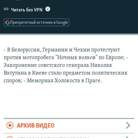
РАСПИСАНИЕ ВЕЩАНИЯ
Читать без VPN
ПОДПИШИТЕСЬ НА РАССЫЛКУ
Приоритетный источник в Google
СОЦИАЛЬНЫЕ СЕТИ
- В Белоруссии, Германии и Чехии протестуют
против мотопробега "Ночных волков" по Европе; -
Захоронение советского генерала Николая
Ватутина в Киеве стало предметом политических
Все сайты РСЕ/РС
споров; - Мемориал Холокоста в Праге.
АРХИВ ВИДЕО