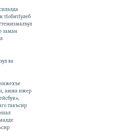
силалда
и тIобитIулеб
кстемизмалъул
р заман
ул
зул ва
и нижехъе
ан, амма нжер
ейсбук»,
аго такъсир
динал
змалде
ъсир