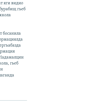
ат яги видио
абурабищ гьеб
 ккола
т босанила
формациялда
Iергьабазда
ормация
 гIадамалцин
ола, гьеб
ин
паганда