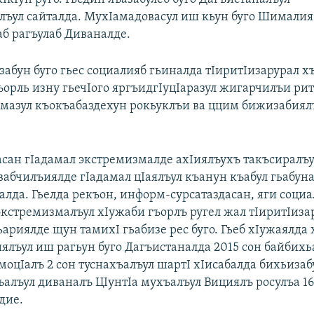
лъул сайталда. МухIамадовасул иш кьун буго Шималия
б рагъулаб Диваналде.
забун буго гьес социалияб гьиналда тIиритIизарурал х
ъорль изну гьечIого яргъидгIуцIаразул жигарчилъи ри
дамазул къокъабаздехун рокьуклъи ва ццим бижизабиял
сан гIадамал экстремизмалде ахIиялъухъ такъсиралъу
вабчилъиялде гIадамал цIаялъул къанун къабул гьабуна
алда. Гьелда рекъон, информ-сурсатаздасан, яги соци
экстремизмалъул хIужаби гъорлъ ругел жал тIиритIиза
ьариялде щун тамихI гьабизе рес буго. Гьеб хIужаялда 
иялъул иш рагьун буго Дагъистаналда 2015 сон байбихь
моцIалъ 2 сон туснахъалъул шартI хIисабалда бихьизаб
ъалъул диваналъ ЦIунтIа мухъалъул Вициялъ росулъа 16
дие.