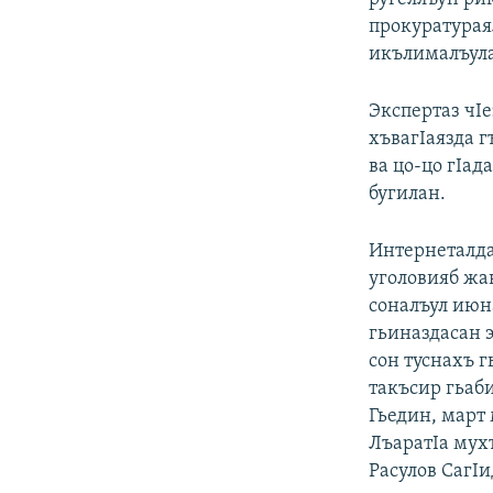
прокуратурая
икълималъула
Экспертаз чIе
хъвагIаязда г
ва цо-цо гIа
бугилан.
Интернеталда
уголовияб жа
соналъул июн
гьиназдасан 
сон туснахъ г
такъсир гьаб
Гьедин, март 
ЛъаратIа мух
Расулов СагIи