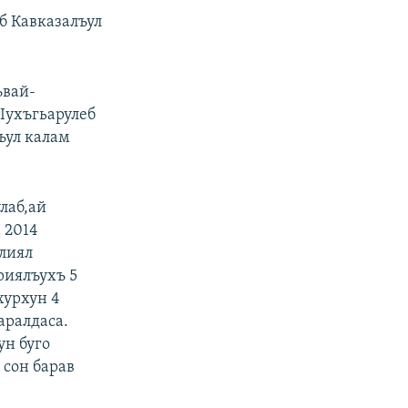
б Кавказалъул
ъвай-
тIухъгьарулеб
ъул калам
лаб,ай
 2014
алиял
риялъухъ 5
хурхун 4
аралдаса.
ун буго
 сон барав