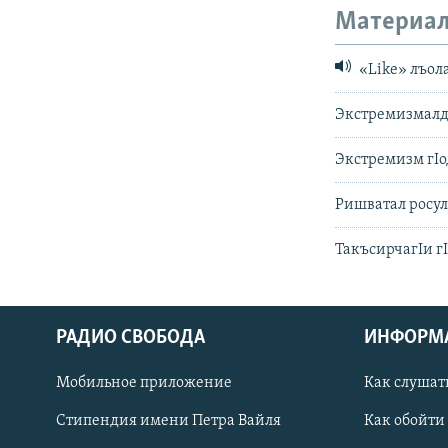
Материал
«Like» лъола
Экстремизмалда
Экстремизм гIо
Ришватал росул
ТакъсирчагIи 
РАДИО СВОБОДА
ИНФОРМ
Мобильное приложение
Как слушат
СОЦИАЛЬНЫЕ СЕТИ
Стипендия имени Петра Вайля
Как обойти