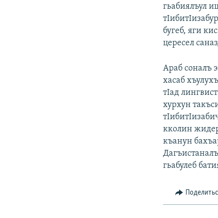
гьабиялъул и
тIибитIизабур
бугеб, яги ки
цересел саназ
Араб соналъ 
хасаб хъулух
тIад лингвист
хурхун такъс
тIибитIизабич
кколин жидер
къанун бахъа
Дагъистаналъ
гьабулеб бати
Поделить