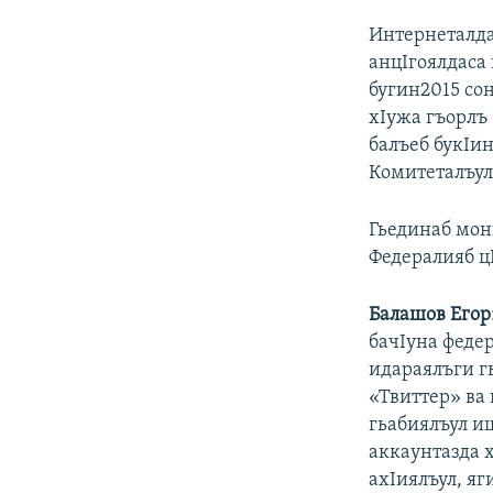
Интернеталда
анцIгоялдаса 
бугин2015 со
хIужа гъорлъ
балъеб букIин
Комитеталъул
Гьединаб мон
Федералияб ц
Балашов Егор
бачIуна феде
идараялъги г
«Твиттер» ва 
гьабиялъул иш
аккаунтазда х
ахIиялъул, я