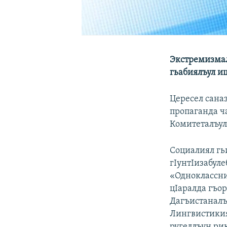
Экстремизмал
гьабиялъул и
Цересел сана
пропаганда ча
Комитеталъул
Социалиял гь
гIунтIизабул
«Одноклассни
цIаралда гъор
Дагъистаналъу
Лингвистикия
ругеллъун рик