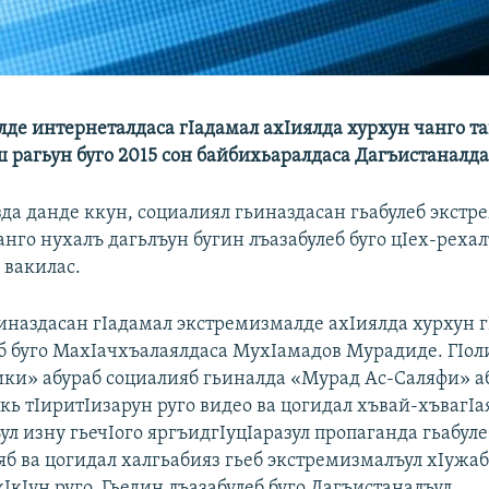
де интернеталдаса гIадамал ахIиялда хурхун чанго т
ш рагьун буго 2015 сон байбихьаралдаса Дагъистаналда
зда данде ккун, социалиял гьиназдасан гьабулеб экст
нго нухалъ дагьлъун бугин лъазабулеб буго цIех-рехал
 вакилас.
иназдасан гIадамал экстремизмалде ахIиялда хурхун 
еб буго МахIачхъалаялдаса МухIамадов Мурадиде. ГIол
ки» абураб социалияб гьиналда «Мурад Ас-Саляфи» а
кь тIиритIизарун руго видео ва цогидал хъвай-хъвагIа
л изну гьечIого яргъидгIуцIаразул пропаганда гьабуле
б ва цогидал халгьабияз гьеб экстремизмалъул хIужаб
IкIун руго. Гьедин лъазабулеб буго Дагъистаналъул