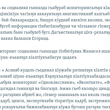
 ва социалиял гьиназда гьабураб мониторингалъул хIа
цIикIкIун чагIазул аккаунтазул лингвистикияб халгьаб
н бай-бихьаралдаса, бищун кIудияб квекIен кколин, э
 бугеб информация тIибитIизабурав чи чIезавизе гIеме
алъин баян гьабулеб буго Дагъистаналъул цIех-рехалъ
 вакил Балашов Егорица.
иторинг социалиял гьиназда тIобитIулиа Жанисел иша
Iуна-къаялъул хIалтIухъабигун цадахъ
: « Аслияб куцалъ гьединал хIужаби ратиялъул хIалтI
ралияб цIуна-къаялъул Хъулухъалъул хIалтIухъабаздас
ьабула мониторинг «Одноклассники», «Вконтакте», «Ф
цогидал гьиназул ва блогазул. Амма гьеб кколаро цинд
 рагьулин абулеб жо, гIемер заманаялъ хал ккола гье
адуб, цинги, экспертизаби тIоритIун хадуб, экстреми
ги рокьукълъи бижизабиялъул хIужа бугони рагьула так