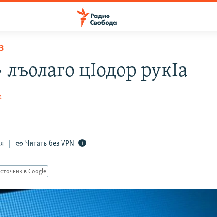
З
 лъолаго цIодор рукIа
а
ся
Читать без VPN
сточник в Google