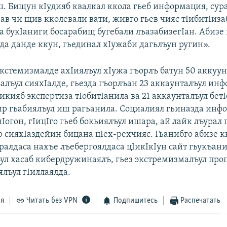
ш. Бищун кIудияб квалкал ккола гьеб информация, сур
ав чи щив кколевали вати, живго гьев чияс тIибитIиз
са букIаниги босарабищ бугебали лъазабизегIан. Абизе
да данде ккун, гьединал хIужаби дагьлъун ругин».
экстемизмалде ахIиялъул хIужа гъорлъ батун 50 аккуун
ъалъул сияхIалде, гьезда гъорлъан 23 аккаунталъул ин
икияб экспертиза тIобитIанила ва 21 аккаунталъул бет
ир гьабиялъул иш рагьанила. Социалиял гьиназда инф
Iогон, гIицIго гьеб бокьиялъул ишара, ай лайк лъурал
 сияхIаздейин бицана цIех-рехчияс. Гьанибго абизе кк
ралдаса нахъе лъебергоялдаса цIикIкIун сайт гьукъан
ул хасаб кибердружинаялъ, гьез экстремизмалъул про
ялъул гIиллаялда.
ся
Читать без VPN
Подпишитесь
Распечатать