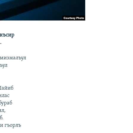
акъсир
.
ремизмалъул
ъул
гIайиб
илас
бураб
ял,
б.
и гъорлъ