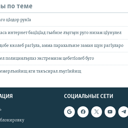
ы по теме
го цIодор рукIа
са интернет бацIцIад гьабизе лъугьун руго низам цIунулел
добе кколеб рагIула, амма парахалъизе замaн щун рагIуларо
ел полициялъулаз экстремизм цебетIолеб буго
гIемерлъийищ яги такъсирал лъугIийищ
АЦИЯ
СОЦИАЛЬНЫЕ СЕТИ
ь
 блокировку