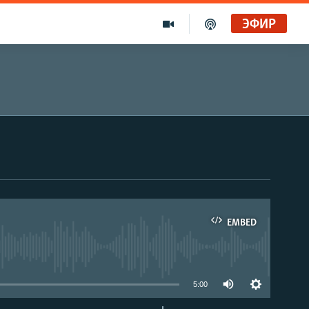
ЭФИР
EMBED
able
5:00