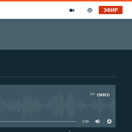
ЭФИР
EMBED
able
5:00