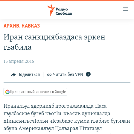
Ссылки
для
упрощенного
АРХИВ. КАВКАЗ
ПРОГРАММЫ
доступа
Иран санкциябаздаса эркен
ПОДКАСТЫ
Вернуться
гьабила
к
АВТОРСКИЕ ПРОЕКТЫ
основному
15 апреля 2015
ЦИТАТЫ СВОБОДЫ
содержанию
Вернутся
МНЕНИЯ
Поделиться
Читать без VPN
к
КУЛЬТУРА
главной
Приоритетный источник в Google
навигации
IDEL.РЕАЛИИ
Вернутся
Ираналъул ядернияб программаялда тIаса
КАВКАЗ.РЕАЛИИ
к
гъулбасизе бугеб къотIи-къаялъ дуниялалда
СЕВЕР.РЕАЛИИ
поиску
хIинкъигьечIолъи чIезабизе кумек гьабизе бугилан
абуна Америкаялъул Цолъарал Штатазул
СИБИРЬ.РЕАЛИИ