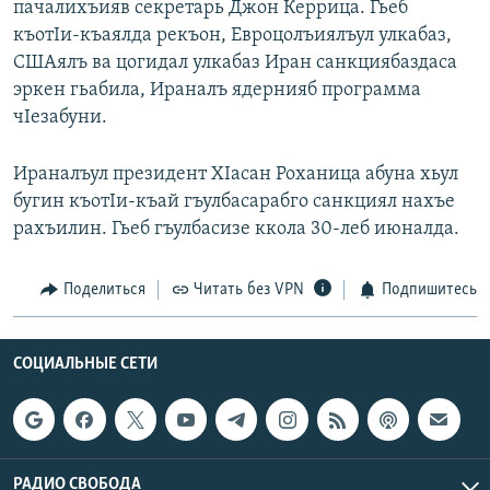
пачалихъияв секретарь Джон Керрица. Гьеб
РАСПИСАНИЕ ВЕЩАНИЯ
къотIи-къаялда рекъон, Евроцолъиялъул улкабаз,
ПОДПИШИТЕСЬ НА РАССЫЛКУ
СШАялъ ва цогидал улкабаз Иран санкциябаздаса
эркен гьабила, Ираналъ ядернияб программа
чIезабуни.
СОЦИАЛЬНЫЕ СЕТИ
Ираналъул президент ХIасан Роханица абуна хьул
бугин къотIи-къай гъулбасарабго санкциял нахъе
рахъилин. Гьеб гъулбасизе ккола 30-леб июналда.
Все сайты РСЕ/РС
Поделиться
Читать без VPN
Подпишитесь
СОЦИАЛЬНЫЕ СЕТИ
РАДИО СВОБОДА