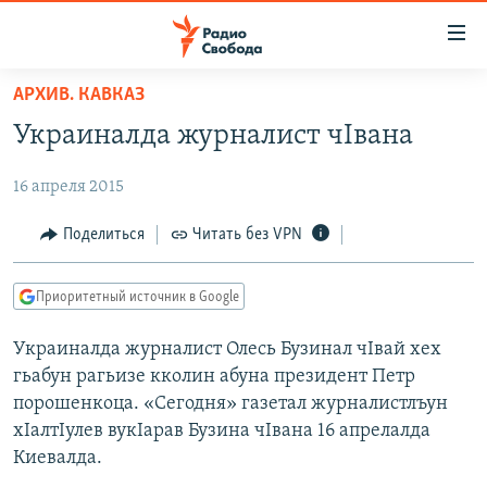
Ссылки
для
упрощенного
АРХИВ. КАВКАЗ
ПРОГРАММЫ
доступа
Украиналда журналист чIвана
ПОДКАСТЫ
Вернуться
к
16 апреля 2015
АВТОРСКИЕ ПРОЕКТЫ
основному
ЦИТАТЫ СВОБОДЫ
Поделиться
Читать без VPN
содержанию
Вернутся
МНЕНИЯ
к
Приоритетный источник в Google
КУЛЬТУРА
главной
Украиналда журналист Олесь Бузинал чIвай хех
навигации
IDEL.РЕАЛИИ
гьабун рагьизе кколин абуна президент Петр
Вернутся
КАВКАЗ.РЕАЛИИ
порошенкоца. «Сегодня» газетал журналистлъун
к
СЕВЕР.РЕАЛИИ
хIалтIулев вукIарав Бузина чIвана 16 апрелалда
поиску
Киевалда.
СИБИРЬ.РЕАЛИИ