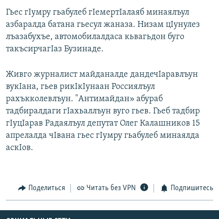
РАСПИСАНИЕ ВЕЩАНИЯ
Гьес гIумру гьабулеб гIемертIалаяб минаялъул
азбаралда батана гьесул жаназа. Низам цIунулез
ПОДПИШИТЕСЬ НА РАССЫЛКУ
лъазабухъе, автомобилалдаса кьвагьдон буго
такъсирчагIаз Бузинаде.
СОЦИАЛЬНЫЕ СЕТИ
Живго журналист майданалде дандечIаравлъун
вукIана, гьев рикIкIунаан Россиялъул
рахъкколевлъун. "Антимайдан» абураб
тадбиралдаги гIахьаллъун вуго гьев. Гьеб тадбир
Все сайты РСЕ/РС
гIуцIарав Радаялъул депутат Олег Калашников 15
апрелалда чIвана гьес гIумру гьабулеб минаялда
аскIов.
Поделиться
Читать без VPN
Подпишитесь