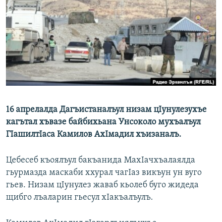
РАСПИСАНИЕ ВЕЩАНИЯ
ПОДПИШИТЕСЬ НА РАССЫЛКУ
СОЦИАЛЬНЫЕ СЕТИ
16 апрелалда Дагъистаналъул низам цIунулезухъе
Все сайты РСЕ/РС
кагътал хъвазе байбихьана Унсоколо мухъалъул
ГIашилтIаса Камилов АхIмадил хъизаналъ.
Цебесеб къоялъул бакъанида МахIачхъалаялда
гьурмазда маскаби ххурал чагIаз викъун ун вуго
гьев. Низам цIунулез жаваб кьолеб буго жидеда
щибго лъаларин гьесул хIакъалъулъ.