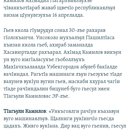
Камилов АхIмадил гIагарлъиялъухъе
чIванкъотIараб жаваб щвечIо республикаялъул
низам цIунулезухъа 16 апрелалда.
Гьев ккола гIумрудул сонал 30-лъе рахарав
гIолохъанчи. Унсоколо мухъалъул ГIашилтIаса
хъизан ккола гьеб, ахираб заманалда
Хасавюрталде рахъарал. АхIмад Камилов викъун
ун вуго имгIаласухъе гьоболлъухъ
МахIачхъалаялда Узбекгородок абулеб бакIалде
вачIиндал. РагьтIа машинаги лъун гьезухъе тIаде
вахунев вукIун вугин гьев, маскаби ххурал чагIи
тIаде рачIиндалин бицунеб буго гьесул эмен
ТIагьули Камиловас ЭР-лъе.
ТIагьули Камилов
: «Ункъгоялги рачIун къазавун
вуго машинаялъув. Щалниги рукIинчIо гьесда
цадахъ. Живго вукIана. Дир вац вуго гьенив, гьесул