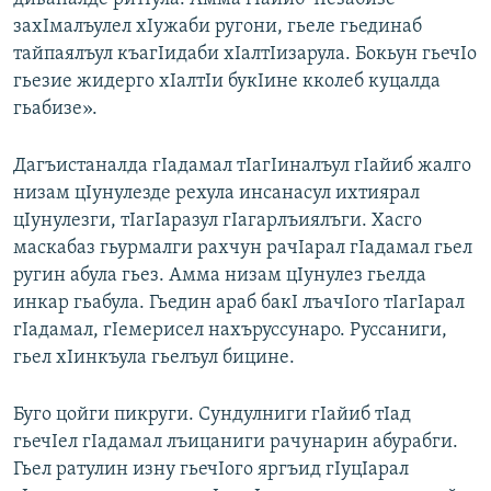
захIмалъулел хIужаби ругони, гьеле гьединаб
тайпаялъул къагIидаби хIалтIизарула. Бокьун гьечIо
гьезие жидерго хIалтIи букIине кколеб куцалда
гьабизе».
Дагъистаналда гIадамал тIагIиналъул гIайиб жалго
низам цIунулезде рехула инсанасул ихтиярал
цIунулезги, тIагIаразул гIагарлъиялъги. Хасго
маскабаз гьурмалги рахчун рачIарал гIадамал гьел
ругин абула гьез. Амма низам цIунулез гьелда
инкар гьабула. Гьедин араб бакI лъачIого тIагIарал
гIадамал, гIемерисел нахъруссунаро. Руссаниги,
гьел хIинкъула гьелъул бицине.
Буго цойги пикруги. Сундулниги гIайиб тIад
гьечIел гIадамал лъицаниги рачунарин абурабги.
Гьел ратулин изну гьечIого яргъид гIуцIарал