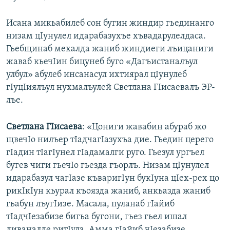
Исана микьабилеб сон бугин жиндир гьединанго
низам цIунулел идарабазухъе хъвадарулелдаса.
Гьебщинаб мехалда жаниб жиндиеги лъицаниги
жаваб кьечIин бицунеб буго «Дагъистаналъул
улбул» абулеб инсанасул ихтиярал цIунулеб
гIуцIиялъул нухмалъулей Светлана ГIисаевалъ ЭР-
лъе.
Светлана ГIисаева
: «Цониги жавабин абураб жо
щвечIо нилъер тIадчагIазухъа дие. Гьедин церего
гIадин тIагIунел гIадамалги руго. Гьезул ургъел
бугев чиги гьечIо гьезда гъорлъ. Низам цIунулел
идарабазул чагIазе къваригIун букIуна цIех-рех цо
рикIкIун кьурал къоязда жаниб, анкьазда жаниб
гьабун лъугIизе. Масала, пуланаб гIайиб
тIадчIезабизе бигьа бугони, гьез гьел ишал
диваналде ритIула. Амма гIайиб чIезабизе