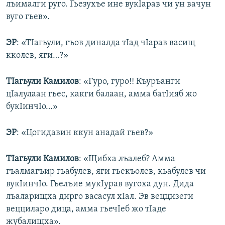
лъималги руго. Гьезухъе ине вукIарав чи ун вачун
вуго гьев».
ЭР
: «ТIагьули, гъов диналда тIад чIарав васищ
кколев, яги…?»
ТIагьули Камилов
: «Гуро, гуро!! Къуръанги
цIалулаан гьес, какги балаан, амма батIияб жо
букIинчIо…»
ЭР
: «Цогидавин ккун анадай гьев?»
ТIагьули Камилов
: «Щибха лъалеб? Амма
гъалмагъир гьабулев, яги гьекъолев, кьабулев чи
вукIинчIо. Гьелъие мукIурав вугоха дун. Дида
лъаларищха дирго васасул хIал. Эв веццизеги
вецциларо дица, амма гьечIеб жо тIаде
жубалищха».