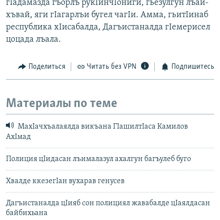
гIадамазда гъорлъ рукIинчIониги, гьезулгун лъай-
хъвай, яги гIагарлъи бугел чагIи. Амма, гьитIинаб
республика хIисабалда, Дагъистаналда гIемерисел
цоцада лъала.
Поделиться
Читать без VPN
Подпишитесь
Материалы по теме
МахIачхъалаялда викъана ГIашилтIаса Камилов
АхIмад
Полиция цIидасан лъималазул ахалгун багъулеб буго
Хвалде ккезегIан вухарав генусев
Дагъистаналда цIияб сон полициял жавабалде цIаялдасан
байбихьана