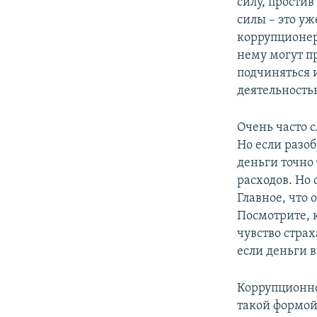
силу, прости
силы – это уж
коррупционер 
нему могут пр
подчиняться 
деятельность
Очень часто с
Но если разо
деньги точно
расходов. Но 
Главное, что 
Посмотрите, 
чувство стра
если деньги в
Коррупционно
такой формой