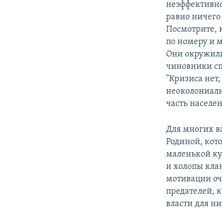
неэффективно
равно ничего 
Посмотрите, 
по номеру и 
Они окружили
чиновники спо
"Кризиса нет,
неоколониализ
часть населе
Для многих в
Родиной, кото
маленькой ку
и холопы кла
мотивации оч
предателей, к
власти для н