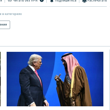
ся
Читать без VPN
Подпишитесь
Распечатать
е в категориях
ения