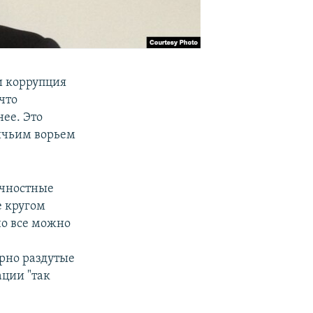
и коррупция
что
нее. Это
ичьим ворьем
ичностные
е кругом
но все можно
рно раздутые
ации "так