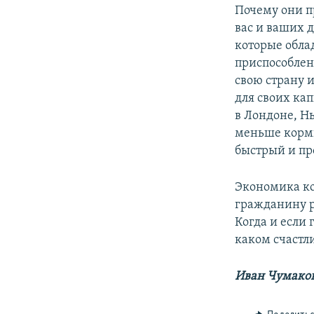
Почему они п
вас и ваших 
которые обла
приспособлен
свою страну 
для своих ка
в Лондоне, Н
меньше корми
быстрый и про
Экономика ко
гражданину р
Когда и если 
каком счастл
Иван Чумаков