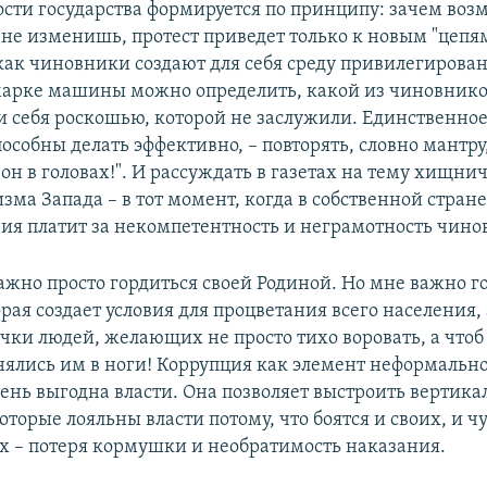
сти государства формируется по принципу: зачем возм
не изменишь, протест приведет только к новым "цепям
как чиновники создают для себя среду привилегирован
марке машины можно определить, какой из чиновнико
 себя роскошью, которой не заслужили. Единственное
собны делать эффективно, – повторять, словно мантру,
 он в головах!". И рассуждать в газетах на тему хищни
ма Запада – в тот момент, когда в собственной стран
ния платит за некомпетентность и неграмотность чино
ажно просто гордиться своей Родиной. Но мне важно г
рая создает условия для процветания всего населения, 
чки людей, желающих не просто тихо воровать, а чтоб
нялись им в ноги! Коррупция как элемент неформальн
ень выгодна власти. Она позволяет выстроить вертика
оторые лояльны власти потому, что боятся и своих, и 
их – потеря кормушки и необратимость наказания.