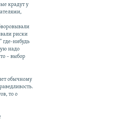
ые крадут у
дателями,
бворовывали
овали риски
" где-нибудь
рую надо
то – выбор
яет обычному
аведливость.
ов, то о
м