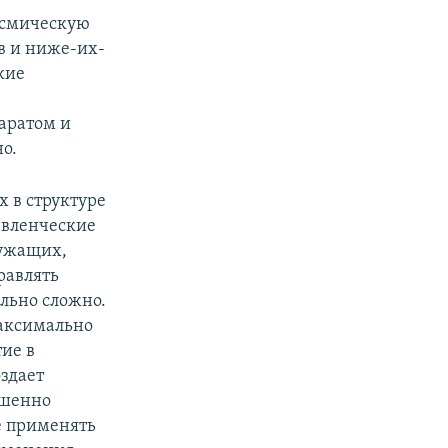
космическую
в и ниже-их-
кие
аратом и
о.
 в структуре
авленческие
лужащих,
равлять
льно сложно.
максимально
тие в
здает
ршенно
не применять