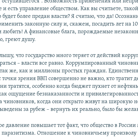
в "оступившегося". Возможность применения или неп
е и есть управление обществом. Как вы считаете, тако
будет более предан власти? Я считаю, что да! Осознание
именить законную силу и, скажем, посадить лет на 10
и любить! А финансовые блага, порождаемые незакон
ю, греют душу.
лышу, что государство много теряет от действий корр
браться – власти все равно. Коррумпированный чиновн
 так же, как и миллионы простых граждан. Единствен
с точки зрения ВВП совершенно не важно, кто тратит д
они тратятся, особенно когда бюджет пухнет от нефтян
как ощущение безнаказанности и привилегированност
ха чиновников, когда они открыто живут на широкую н
ыведены за рубеж – вернуть их реально, было бы желан
е давление повышает тот факт, что общество в России
 паразитизма. Отношение к чиновничьему произволу