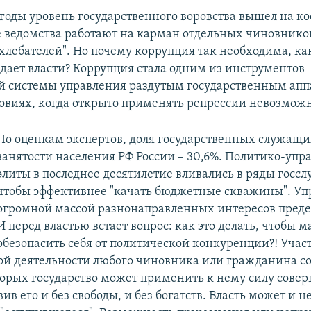
 годы уровень государственного воровства вышел на 
е ведомства работают на карман отдельных чиновнико
хлебателей". Но почему коррупция так необходима, ка
дает власти? Коррупция стала одним из инструментов
 системы управления раздутым государственным апп
ловиях, когда открыто применять репрессии невозможн
По оценкам экспертов, доля государственных служащих
занятости населения РФ России – 30,6%. Политико-упр
элиты в последнее десятилетие вливались в ряды госс
чтобы эффективнее "качать бюджетные скважины". Уп
огромной массой разнонаправленных интересов преде
И перед властью встает вопрос: как это делать, чтобы 
обезопасить себя от политической конкуренции?! Учас
й деятельности любого чиновника или гражданина со
оторых государство может применить к нему силу сове
вив его и без свободы, и без богатств. Власть может и 