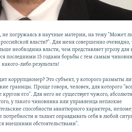
 не погружаясь в научные материи, на тему "Может л
 российской власти?". Для меня совершенно очевидно, 
ьше необходима власти, чем представляет угрозу для 
ся последними 15 годами борьбы с тем самым чиновн
 какого-либо результата!
дит коррупционер? Это субъект, у которого размыты л
кие границы. Проще говоря, человек, для которого "вс
е кругом его". Для него не существует чужого, абсолют
того, у такого чиновника или управленца неплохие
ельские способности авантюрного характера, непоме
 потребности и талант оправдывать себя в любой ситу
я внешними обстоятельствами".