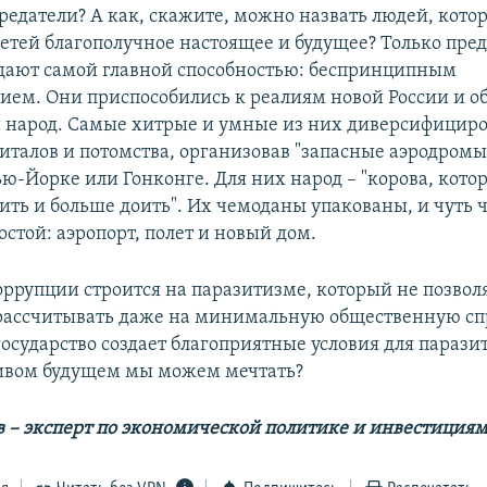
редатели? А как, скажите, можно назвать людей, котор
детей благополучное настоящее и будущее? Только пре
дают самой главной способностью: беспринципным
ием. Они приспособились к реалиям новой России и о
и народ. Самые хитрые и умные из них диверсифицир
питалов и потомства, организовав "запасные аэродромы
ью-Йорке или Гонконге. Для них народ – "корова, кото
ть и больше доить". Их чемоданы упакованы, и чуть ч
стой: аэропорт, полет и новый дом.
ррупции строится на паразитизме, который не позвол
ассчитывать даже на минимальную общественную спр
государство создает благоприятные условия для паразит
ивом будущем мы можем мечтать?
 – эксперт по экономической политике и инвестиция