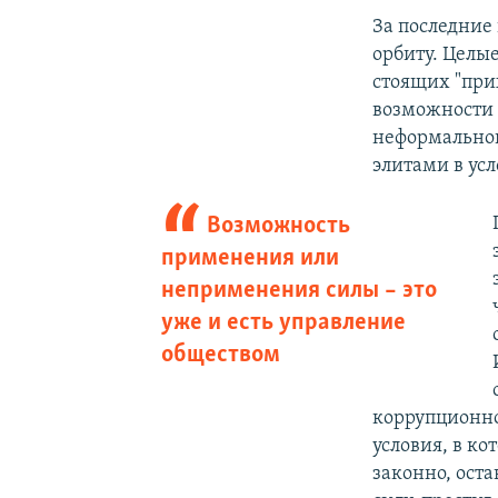
За последние
орбиту. Целы
стоящих "при
возможности 
неформальной
элитами в ус
Возможность
применения или
неприменения силы – это
уже и есть управление
обществом
коррупционно
условия, в к
законно, оста