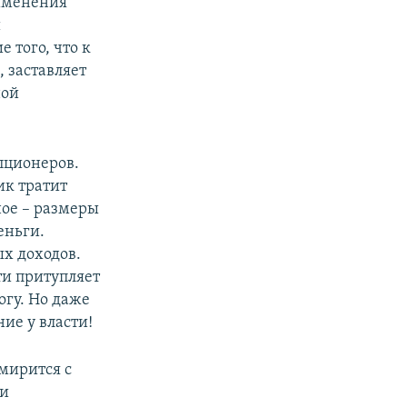
рименения
й
 того, что к
, заставляет
ной
упционеров.
ик тратит
ное – размеры
еньги.
ых доходов.
и притупляет
огу. Но даже
ие у власти!
 мирится с
 и