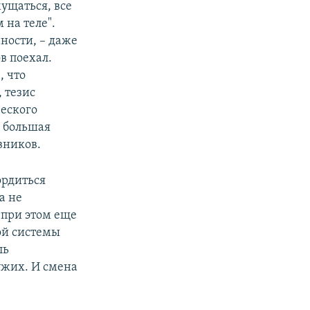
ущаться, все
 на теле".
ности, – даже
в поехал.
, что
 тезис
ческого
е большая
вников.
ордиться
а не
 при этом еще
ой системы
ль
чужих. И смена