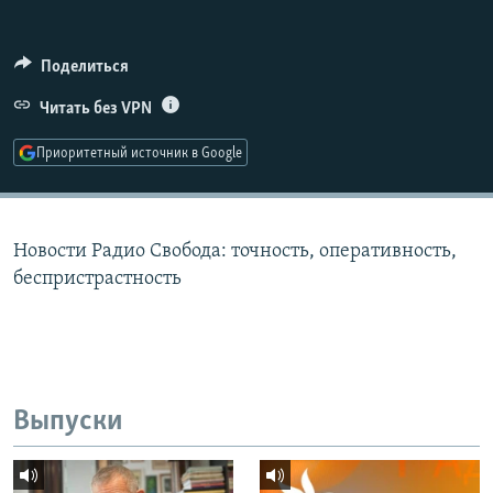
РАСПИСАНИЕ ВЕЩАНИЯ
ПОДПИШИТЕСЬ НА РАССЫЛКУ
Поделиться
Читать без VPN
СОЦИАЛЬНЫЕ СЕТИ
Приоритетный источник в Google
Новости Радио Свобода: точность, оперативность,
Все сайты РСЕ/РС
беспристрастность
Выпуски