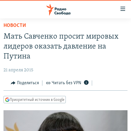
Ссылки
для
упрощенного
НОВОСТИ
ПРОГРАММЫ
доступа
Мать Савченко просит мировых
ПОДКАСТЫ
Вернуться
лидеров оказать давление на
к
АВТОРСКИЕ ПРОЕКТЫ
Путина
основному
ЦИТАТЫ СВОБОДЫ
содержанию
21 апреля 2015
Вернутся
МНЕНИЯ
к
Поделиться
Читать без VPN
КУЛЬТУРА
главной
навигации
IDEL.РЕАЛИИ
Приоритетный источник в Google
Вернутся
КАВКАЗ.РЕАЛИИ
к
СЕВЕР.РЕАЛИИ
поиску
СИБИРЬ.РЕАЛИИ