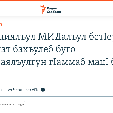
З
ниялъул МИДалъул бетIе
ат бахъулеб буго
аялъулгун гIаммаб мацI 
ся
Читать без VPN
сточник в Google