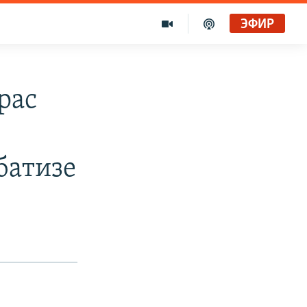
ЭФИР
рас
батизе