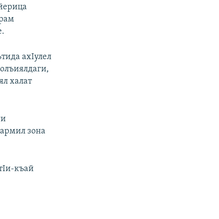
йерица
арам
е.
тида ахIулел
цолъиялдаги,
ял халат
ги
дармил зона
отIи-къай