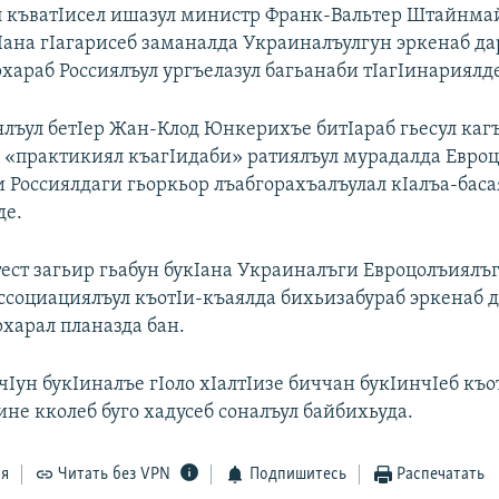
 къватIисел ишазул министр Франк-Вальтер Штайнма
Iана гIагарисеб заманалда Украиналъулгун эркенаб д
хараб Россиялъул ургъелазул багьанаби тIагIинариялд
лъул бетIер Жан-Клод Юнкерихъе битIараб гьесул кагъ
о «практикиял къагIидаби» ратиялъул мурадалда Евро
 Россиялдаги гьоркьор лъабгорахъалъулал кIалъа-баса
де.
тест загьир гьабун букIана Украиналъги Евроцолъиялъ
ассоциациялъул къотIи-къаялда бихьизабураб эркенаб 
рхарал планазда бан.
чIун букIиналъе гIоло хIалтIизе биччан букIинчIеб къ
ине кколеб буго хадусеб соналъул байбихьуда.
ся
Читать без VPN
Подпишитесь
Распечатать