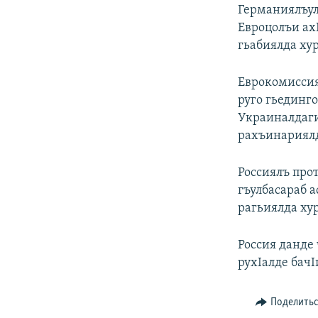
РАСПИСАНИЕ ВЕЩАНИЯ
Германиялъул
ПОДПИШИТЕСЬ НА РАССЫЛКУ
Евроцолъи ах
гьабиялда хур
Еврокомиссия
руго гьединг
Украиналдаги
рахъинариял
Россиялъ про
гъулбасараб 
рагьиялда ху
Россия данде 
рухIалде бачI
Поделить