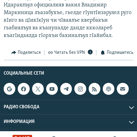
Идараялъул официалияв вакил Владимир
РАСПИСАНИЕ ВЕЩАНИЯ
Маркиница лъазабухъе, гьелде гIунтIизарулел руго
ПОДПИШИТЕСЬ НА РАССЫЛКУ
кIиго ва цIикIкIун чи чIваялъе квербакъи
гьабиялъул ва къануналде данде ккколареб
СОЦИАЛЬНЫЕ СЕТИ
къагIидаялда гIорхъи бахиналъул гIайибал.
Поделиться
Читать без VPN
Подпишитесь
СОЦИАЛЬНЫЕ СЕТИ
Все сайты РСЕ/РС
РАДИО СВОБОДА
ИНФОРМАЦИЯ