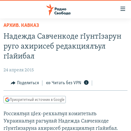
Ссылки
для
упрощенного
АРХИВ. КАВКАЗ
ПРОГРАММЫ
доступа
Надежда Савченкоде гIунтIзарун
ПОДКАСТЫ
Вернуться
руго ахирисеб редакциялъул
к
АВТОРСКИЕ ПРОЕКТЫ
гIайибал
основному
ЦИТАТЫ СВОБОДЫ
содержанию
24 апреля 2015
Вернутся
МНЕНИЯ
к
Поделиться
Читать без VPN
КУЛЬТУРА
главной
навигации
IDEL.РЕАЛИИ
Приоритетный источник в Google
Вернутся
КАВКАЗ.РЕАЛИИ
к
Россиялъул цIех-реххалъул комитеталъ
СЕВЕР.РЕАЛИИ
поиску
Украиналъул рагъулай Надежда Савченкоде
СИБИРЬ.РЕАЛИИ
гIунтIизаруна ахирисеб редакциялъул гIайибал.