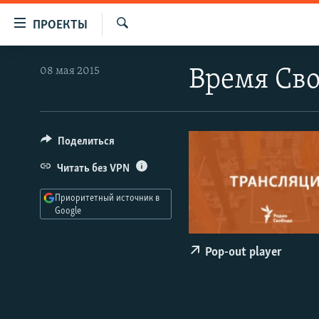
Ссылки
ПРОЕКТЫ
для
Искать
упрощенного
ПРОГРАММЫ
08 мая 2015
Время Сво
доступа
ПОДКАСТЫ
Вернуться
АВТОРСКИЕ ПРОЕКТЫ
к
основному
ЦИТАТЫ СВОБОДЫ
Поделиться
содержанию
МНЕНИЯ
Читать без VPN
Вернутся
КУЛЬТУРА
к
Приоритетный источник в
главной
Google
IDEL.РЕАЛИИ
навигации
КАВКАЗ.РЕАЛИИ
Вернутся
Pop-out player
к
СЕВЕР.РЕАЛИИ
поиску
СИБИРЬ.РЕАЛИИ