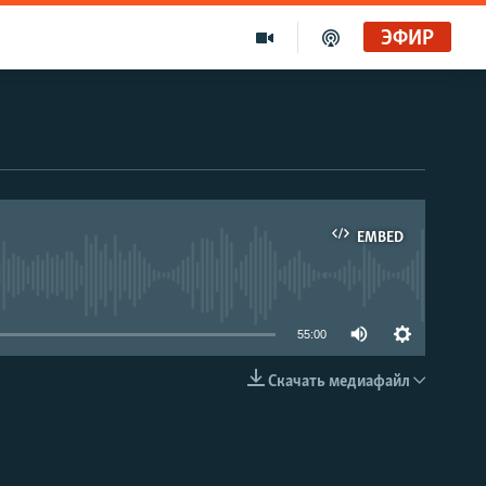
ЭФИР
EMBED
able
55:00
Скачать медиафайл
EMBED