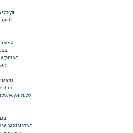
аялъул
Iадаб
, амма
еца,
ьединал
ьес.
ъимаца
егIан
друсусун гьеб
мма
изе захIматал