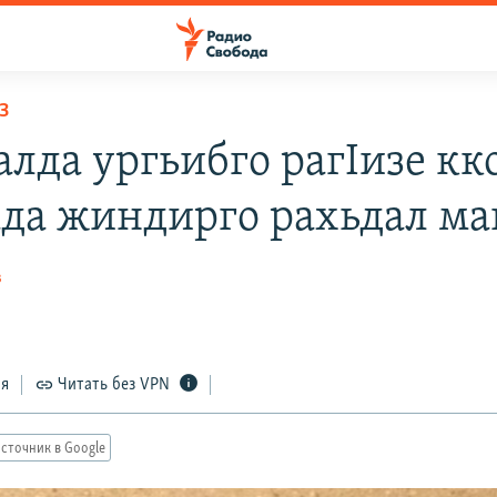
З
алда ургьибго рагIизе кк
да жиндирго рахьдал ма
в
ся
Читать без VPN
сточник в Google