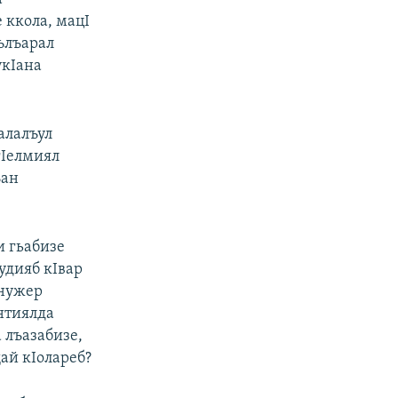
 ккола, мацI
лълъарал
укIана
алалъул
гIелмиял
ъан
и гьабизе
удияб кIвар
 нужер
унтиялда
 лъазабизе,
ай кIолареб?