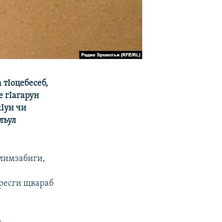
 тIоцебесеб,
е гIагарун
кIун чи
лъул
алимзабиги,
 ресги щвараб
а