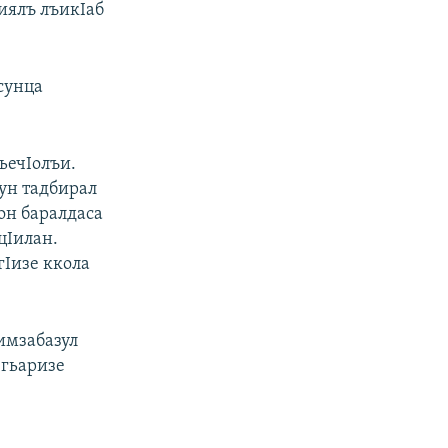
иялъ лъикIаб
сунца
гьечIолъи.
ун тадбирал
он баралдаса
цIилан.
гIизе ккола
имзабазул
 гьаризе