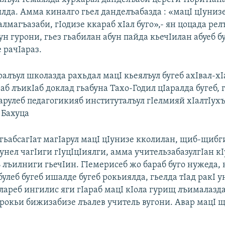
лда. Амма киналго гьел данделъабазда : «мацI цIунизе
ьалмагъазаби, гIодизе ккараб хIал буго»,- ян цоцада ре
ун гурони, гьез гьабилан абун пайда кьечIилан абуеб б
 рачIараз.
алъул школазда рахьдал мацI кьеялъул бугеб ахIвал-хI
аб лъикIаб доклад гьабуна Тахо-Годил цIаралда бугеб, 
ьарулеб педагогикияб институталъул гIелмияй хIалтIух
 Бахуца
гьабсагIат магIарул мацI цIунизе кколилан, щиб-щибг
нел чагIиги гIуцIцIиялги, амма учительзабазулгIан кI
ъ лъилниги гьечIин. ГIемерисеб жо бараб буго нужеда,
улеб бугеб ишалде бугеб рокьиялда, гьелда тIад ракI 
лареб ингилис яги гIараб мацI кIола гурищ лъималазда
 рокьи бижизабизе лъалев учитель вугони. Авар мацI щ