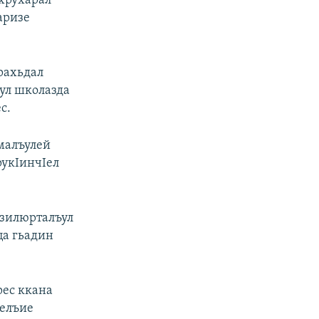
 хрухарал
ьаризе
 рахьдал
ъул школазда
с.
малъулей
рукIинчIел
изилюрталъул
ца гьадин
рес ккана
ьелъие