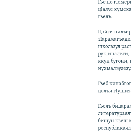
ГьечIо гIемер
цIалуе кумека
гьелъ.
Цойги нилъер 
тIарамагъади
школазул рас
рукIиналъги, 
ккун бугони, 
нухмалъулезу
Гьеб кинабго
цолъи гIуцIиз
Гьелъ бицара
литератураял
бищун квеш к
республикаялъ