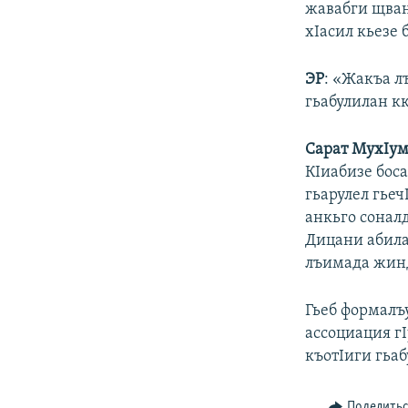
жавабги щван
хIасил кьезе 
ЭР
: «Жакъа л
гьабулилан кк
Сарат МухIум
КIиабизе бос
гьарулел гье
анкьго сонал
Дицани абилаа
лъимада жинд
Гьеб формалъ
ассоциация г
къотIиги гьа
Поделить