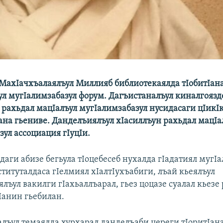
 МахIачхъалаялъул Миллияб библиотекаялда тIобитIана
ул мугIалимзабазул форум. Дагъистаналъул киналгоязд
 рахьдал мацIалъул мугIалимзабазул нусидасаги цIикI
Iана гьениве. Данделъиялъул хIасиллъун рахьдал мацIа
ул ассоциация гIуцIи.
даги абизе бегьула тIоцебесеб нухалда гIадатиял мугI
титуталдаса гIелмиял хIалтIухъабиги, лъай кьеялъул
лъул вакилги гIахьаллъарал, гьез цоцазе суалал кьезе
Iанин гьебилан.
алъул темаялда хурхарал данделъаби цереги тIоритIан