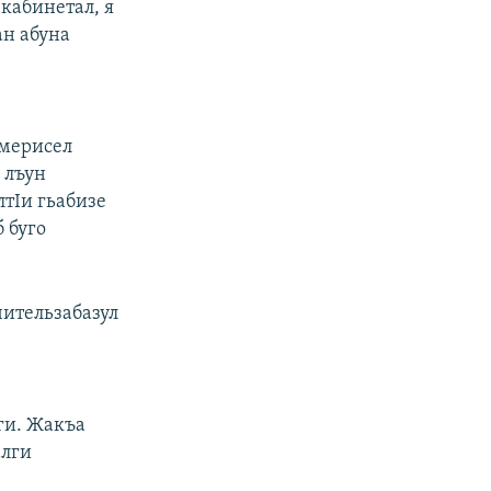
 кабинетал, я
ан абуна
емерисел
 лъун
лтIи гьабизе
 буго
чительзабазул
ги. Жакъа
алги