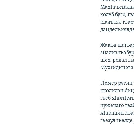
МахIачхъалая
холеб буго, г
кIалъаял гьар
данделъиялде
Жакъа шагьар
анализ гьабур
цIех-рехал г
МухIидинова
ГIемер ругин 
кколилан бицу
гьеб хIалтIул
нужецаго гьаб
ХIарпцин лъа
гьезул гьелде