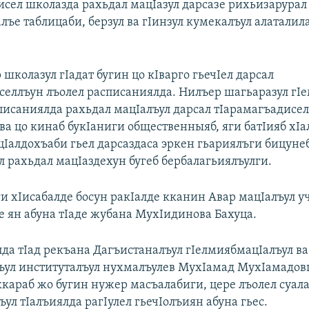
исел школазда рахьдал мацIазул дарсазе рихьизарурал
лъе таблицаби, берзул ва гIинзул кумекалъул алаталил
школазул гIадат бугин цо кIварго гьечIел дарсал
селлъун лъолел расписаниялда. Нилъер шагьаразул гI
писаниялда рахьдал мацIалъул дарсал тIарамагъадисел
ва цо кинаб букIаниги общественныяб, яги батIияб хIа
цIалдохъаби гьел дарсаздаса эркен гьариялъги бицунеб
л рахьдал мацIаздехун бугеб бербалагьиялъулги.
ги хIисабалде босун ракIалде кканин Авар мацIалъул у
е ян абуна тIаде жубана МухIидинова Бахуца.
лда тIад рекъана Дагъистаналъул гIелмиябмацIалъул ва
ъул институталъул нухмалъулев МухIамад МухIамадов
караб жо бугин нужер масъалабиги, цере лъолел суал
ул тIалъиялда рагIулел гьечIолъиян абуна гьес.