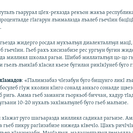
уталъ гьарурал цIех-рехазда рекъон жакъа республик
проценталде гIагарун лъималазда лъалеб гьечIин бацIц
.
 гьезда жидерго росдал мухъалъул диалекталлъул мацI
б гьечIин. Гьеб рахъ хисизабизе рес ургъун бугин жид
да миллиял школал рагьи. Шибаб миллаталъул цо-цо г
 гьелъ лъикIаб хIасил кьезе бугилан рикIкIунеб буго г
хIамадов
: «ГIалимзабаз чIезабун буго бищунго ликI л
босулеб гIуж кколин кIиго соналд анкьго соналде щвез
б ригь. Амма гьеб заманги гьоркьоб биччан, хадур тIа
гьани 10-20 нухалъ захIмалъулеб буго гьеб малъизе.
 хIажат руго шагьаразда миллиял садикал рагьизе. А
 гьеб пикру рагIизабизе нижеда кIвечIо. ЦIакъ ричIчI