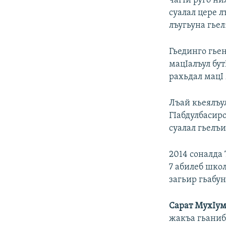
чагIи руго н
суалал цере л
лъугьуна гьел
Гьединго гьен
мацIалъул бу
рахьдал мацI 
Лъай кьеялъу
ГIабдулбасир
суалал гьелъи
2014 соналда 
7 абилеб шко
загьир гьабу
Сарат МухIум
жакъа гьаниб