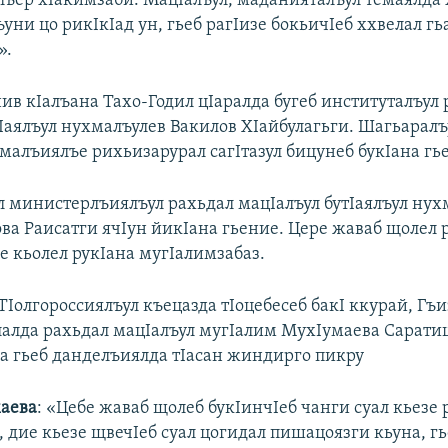
илъер хIакимзаби. МацIалъул, маданияталъул темаялда
ъуни цо рикIкIад ун, гьеб рагIизе бокьичIеб ххвелал г
».
ив кIалъана Тахо-Годил цIаралда бугеб институталъул
тIаялъул нухмалъулев Вакилов ХIайбулагьги. Шагьарал
малъиялъе рихьизарурал сагIтазул бицунеб букIана гье
л министерлъиялъул рахьдал мацIалъул бутIаялъул нух
ова Раисатги ячIун йикIана гьение. Цере жаваб щолел 
е кьолел рукIана мугIалимзабаз.
ТIолгороссиялъул къецазда тIоцебесеб бакI ккурай, Гъ
лалда рахьдал мацIалъул мугIалим МухIумаева Сарати
на гьеб данделъиялда тIасан жиндирго пикру
аева
: «Цебе жаваб щолеб букIинчIеб чанги суал кьезе 
, дие кьезе щвечIеб суал цогидал пишацоязги кьуна, г