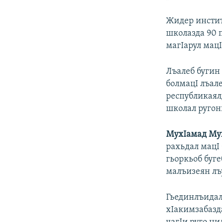
Жидер инстит
школазда 90 
магIарул мацI
Лъалеб бугин
болмацI лъале
республикаял
школал ругони
МухIамад Му
рахьдал мацI 
гьоркьоб буге
малъизеян лъу
Гьединлъидал
хIакимзабазда