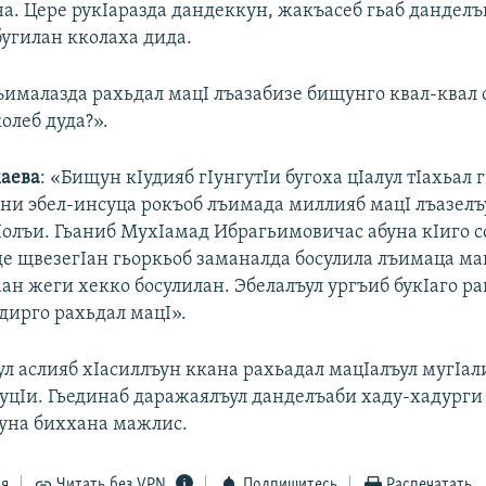
а. Цере рукIаразда дандеккун, жакъасеб гьаб данделъ
бугилан кколаха дида.
ъималазда рахьдал мацI лъазабизе бищунго квал-квал 
олеб дуда?».
аева
: «Бищун кIудияб гIунгутIи бугоха цIалул тIахьал 
ани эбел-инсуца рокъоб лъимада миллияб мацI лъазелъ
чIолъи. Гьаниб МухIамад Ибрагьимовичас абуна кIиго с
де щвезегIан гьоркьоб заманалда босулила лъимаца ма
н жеги хекко босулилан. Эбелалъул ургъиб букIаго ра
ирго рахьдал мацI».
ул аслияб хIасиллъун ккана рахьадал мацIалъул мугIал
IуцIи. Гьединаб даражаялъул данделъаби хаду-хадурги
буна биххана мажлис.
ся
Читать без VPN
Подпишитесь
Распечатать