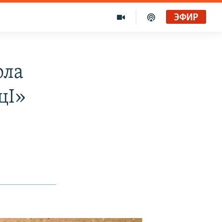
ЭФИР
ола
цI»