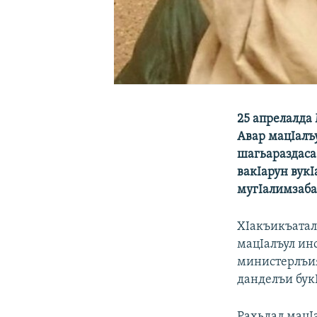
25 апрелалда
Авар мацIалъ
шагьараздаса
вакIарун вук
мугIалимзабаз
ХIакъикъатал
мацIалъул инс
министерлъия
данделъи бук
Рахьдал мацI