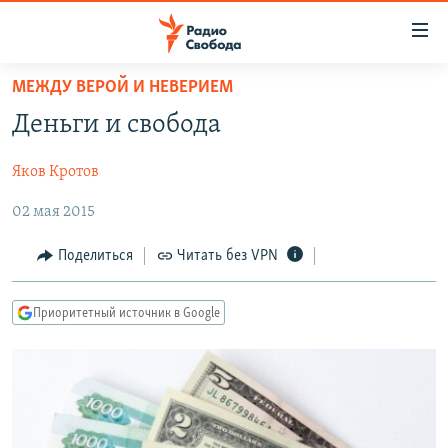
Ссылки
для
упрощенного
МЕЖДУ ВЕРОЙ И НЕВЕРИЕМ
ПРОГРАММЫ
доступа
Деньги и свобода
ПОДКАСТЫ
Вернуться
к
Яков Кротов
АВТОРСКИЕ ПРОЕКТЫ
основному
02 мая 2015
ЦИТАТЫ СВОБОДЫ
содержанию
Вернутся
МНЕНИЯ
Поделиться
Читать без VPN
к
КУЛЬТУРА
главной
Приоритетный источник в Google
навигации
IDEL.РЕАЛИИ
Вернутся
КАВКАЗ.РЕАЛИИ
к
СЕВЕР.РЕАЛИИ
поиску
СИБИРЬ.РЕАЛИИ