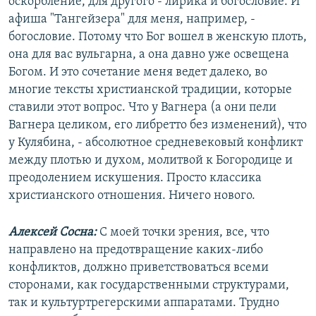
оскорбление, для другого - лирика и богословие. И
афиша "Тангейзера" для меня, например, -
богословие. Потому что Бог вошел в женскую плоть,
она для вас вульгарна, а она давно уже освещена
Богом. И это сочетание меня ведет далеко, во
многие тексты христианской традиции, которые
ставили этот вопрос. Что у Вагнера (а они пели
Вагнера целиком, его либретто без изменений), что
у Кулябина, - абсолютное средневековый конфликт
между плотью и духом, молитвой к Богородице и
преодолением искушения. Просто классика
христианского отношения. Ничего нового.
Алексей Сосна:
С моей точки зрения, все, что
направлено на предотвращение каких-либо
конфликтов, должно приветствоваться всеми
сторонами, как государственными структурами,
так и культуртрегерскими аппаратами. Трудно