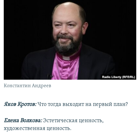
Константин Андреев
Яков Кротов:
Что тогда выходит на первый план?
Елена Волкова:
Эстетическая ценность,
художественная ценность.