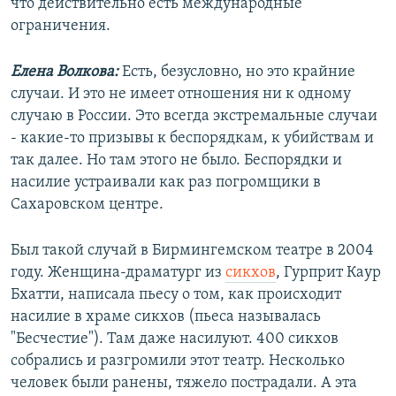
что действительно есть международные
ограничения.
Елена Волкова:
Есть, безусловно, но это крайние
случаи. И это не имеет отношения ни к одному
случаю в России. Это всегда экстремальные случаи
- какие-то призывы к беспорядкам, к убийствам и
так далее. Но там этого не было. Беспорядки и
насилие устраивали как раз погромщики в
Сахаровском центре.
Был такой случай в Бирмингемском театре в 2004
году. Женщина-драматург из
сикхов
, Гурприт Каур
Бхатти, написала пьесу о том, как происходит
насилие в храме сикхов (пьеса называлась
"Бесчестие"). Там даже насилуют. 400 сикхов
собрались и разгромили этот театр. Несколько
человек были ранены, тяжело пострадали. А эта