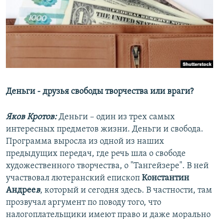
РАСПИСАНИЕ ВЕЩАНИЯ
ПОДПИШИТЕСЬ НА РАССЫЛКУ
СОЦИАЛЬНЫЕ СЕТИ
Деньги - друзья свободы творчества или враги?
Яков Кротов:
Деньги – один из трех самых
Все сайты РСЕ/РС
интересных предметов жизни. Деньги и свобода.
Программа выросла из одной из наших
предыдущих передач, где речь шла о свободе
художественного творчества, о "Тангейзере". В ней
участвовал лютеранский епископ
Константин
Андрее
в
, который и сегодня здесь. В частности, там
прозвучал аргумент по поводу того, что
налогоплательщики имеют право и даже морально