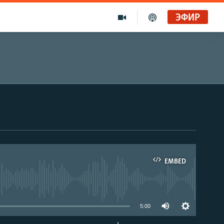
ЭФИР
EMBED
able
5:00