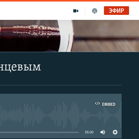
ЭФИР
анцевым
EMBED
able
55:00