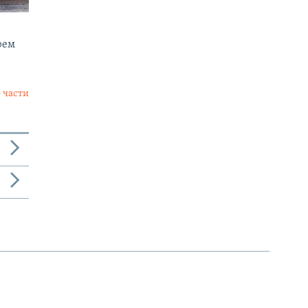
рем
 части