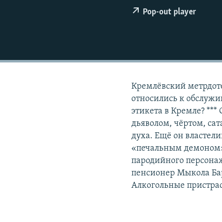
РАСПИСАНИЕ ВЕЩАНИЯ
Pop-out player
ПОДПИШИТЕСЬ НА РАССЫЛКУ
Кремлёвский метрдоте
относились к обслуж
этикета в Кремле? ***
дьяволом, чёртом, са
духа. Ещё он властел
«печальным демоном».
пародийного персона
пенсионер Мыкола Бар
Алкогольные пристрас