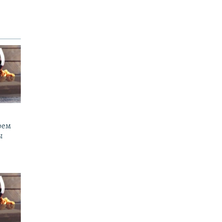
рем
ы