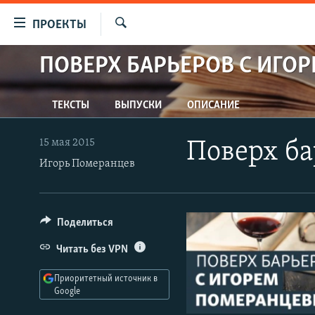
Ссылки
ПРОЕКТЫ
для
Искать
упрощенного
ПОВЕРХ БАРЬЕРОВ С ИГО
ПРОГРАММЫ
доступа
ПОДКАСТЫ
Вернуться
ТЕКСТЫ
ВЫПУСКИ
ОПИСАНИЕ
АВТОРСКИЕ ПРОЕКТЫ
к
основному
ЦИТАТЫ СВОБОДЫ
15 мая 2015
Поверх б
содержанию
Игорь Померанцев
МНЕНИЯ
Вернутся
КУЛЬТУРА
к
главной
IDEL.РЕАЛИИ
Поделиться
навигации
КАВКАЗ.РЕАЛИИ
Вернутся
Читать без VPN
к
СЕВЕР.РЕАЛИИ
поиску
Приоритетный источник в
СИБИРЬ.РЕАЛИИ
Google