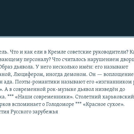
ль. Что и как ели в Кремле советские руководители? К
ивающему персоналу? Что считалось нарушением двор
 Образ дьявола. У него несколько имён: его называют
таной, Люцифером, иногда демоном. Он — воплощение
ин ада. Поэты-романтики называют его «изгнанником 
 А в современной рок-музыке дьявол низведён до
жа. *** «Наши современники». Столетний харьковски
ков вспоминает о Голодоморе *** «Красное сухое».
тия Русского зарубежья