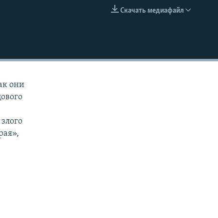
Скачать медиафайл
EMBED
ак они
цового
 злого
рая»,
й