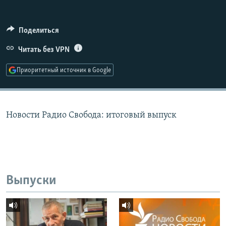
РАСПИСАНИЕ ВЕЩАНИЯ
ПОДПИШИТЕСЬ НА РАССЫЛКУ
Поделиться
Читать без VPN
СОЦИАЛЬНЫЕ СЕТИ
Приоритетный источник в Google
Новости Радио Свобода: итоговый выпуск
Все сайты РСЕ/РС
Выпуски