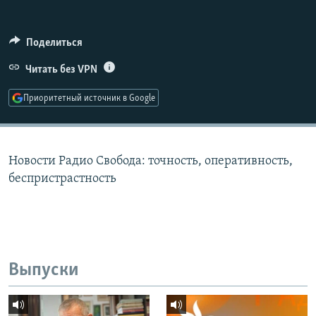
РАСПИСАНИЕ ВЕЩАНИЯ
ПОДПИШИТЕСЬ НА РАССЫЛКУ
Поделиться
Читать без VPN
СОЦИАЛЬНЫЕ СЕТИ
Приоритетный источник в Google
Новости Радио Свобода: точность, оперативность,
Все сайты РСЕ/РС
беспристрастность
Выпуски