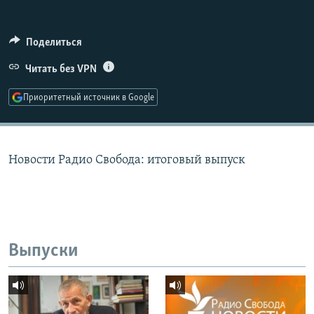
РАСПИСАНИЕ ВЕЩАНИЯ
ПОДПИШИТЕСЬ НА РАССЫЛКУ
Поделиться
Читать без VPN
СОЦИАЛЬНЫЕ СЕТИ
Приоритетный источник в Google
Новости Радио Свобода: итоговый выпуск
Все сайты РСЕ/РС
Выпуски