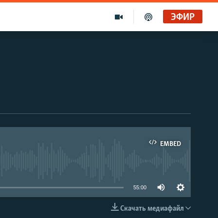
ЭФИР
EMBED
able
55:00
Скачать медиафайл
EMBED