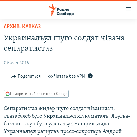
Ссылки
для
упрощенного
АРХИВ. КАВКАЗ
ПРОГРАММЫ
доступа
Украиналъул щуго солдат чIвана
ПОДКАСТЫ
Вернуться
сепаратистаз
к
АВТОРСКИЕ ПРОЕКТЫ
основному
06 мая 2015
ЦИТАТЫ СВОБОДЫ
содержанию
Вернутся
МНЕНИЯ
Поделиться
Читать без VPN
к
КУЛЬТУРА
главной
Приоритетный источник в Google
навигации
IDEL.РЕАЛИИ
Вернутся
Сепаратистаз жидер щуго солдат чIванилан,
КАВКАЗ.РЕАЛИИ
к
лъазабулеб буго Украиналъул хIукуматалъ. Лъугьа-
СЕВЕР.РЕАЛИИ
поиску
бахъин ккун буго улкаялъул машрикъалда.
Украиналъул рагъулав пресс-секретарь Андрей
СИБИРЬ.РЕАЛИИ