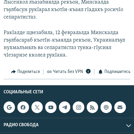
Лысенкол лъазабиялда рекъон, Минскалда
РАСПИСАНИЕ ВЕЩАНИЯ
гъулбасун рукIарал къотIи-къаял гIадахъ росичIо
ПОДПИШИТЕСЬ НА РАССЫЛКУ
сепаратистаз.
РакIалде щвезабила, 12 февралалда Минскалда
СОЦИАЛЬНЫЕ СЕТИ
гъулбасараб къотIи-къаялда рекъон, Украиналъул
нухмалъиялъ ва сепаратистаз тунка-гIусиял
чIезаризе кколел рукIана.
Поделиться
Читать без VPN
Подпишитесь
Все сайты РСЕ/РС
СОЦИАЛЬНЫЕ СЕТИ
РАДИО СВОБОДА