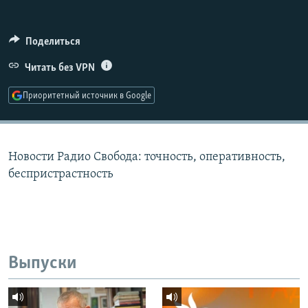
РАСПИСАНИЕ ВЕЩАНИЯ
ПОДПИШИТЕСЬ НА РАССЫЛКУ
Поделиться
Читать без VPN
СОЦИАЛЬНЫЕ СЕТИ
Приоритетный источник в Google
Новости Радио Свобода: точность, оперативность,
Все сайты РСЕ/РС
беспристрастность
Выпуски