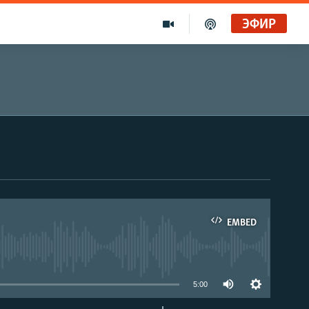
ЭФИР
EMBED
able
5:00