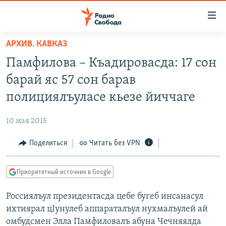
Ссылки
для
упрощенного
АРХИВ. КАВКАЗ
ПРОГРАММЫ
доступа
Памфилова – Къадировасда: 17 сон
ПОДКАСТЫ
Вернуться
барай яс 57 сон барав
к
АВТОРСКИЕ ПРОЕКТЫ
полициялъуласе кьезе йиччаге
основному
ЦИТАТЫ СВОБОДЫ
содержанию
10 мая 2015
Вернутся
МНЕНИЯ
к
Поделиться
Читать без VPN
КУЛЬТУРА
главной
навигации
IDEL.РЕАЛИИ
Приоритетный источник в Google
Вернутся
КАВКАЗ.РЕАЛИИ
к
Россиялъул президентасда цебе бугеб инсанасул
СЕВЕР.РЕАЛИИ
поиску
ихтиярал цIунулеб аппараталъул нухмалъулей ай
СИБИРЬ.РЕАЛИИ
омбудсмен Элла Памфиловалъ абуна Чечняялда