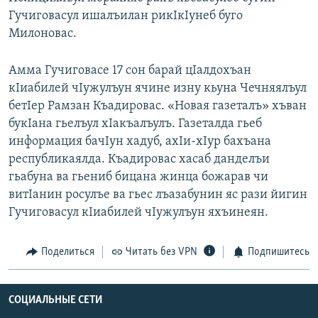
Гучиговасул ишалъилан рикIкIунеб буго
Милоновас.
Амма Гучиговасе 17 сон барай цIалдохъан
кIиабилей чIужулъун ячине изну кьуна Чечняялъул
бетIер Рамзан Къадировас. «Новая газеталъ» хъван
букIана гьелъул хIакъалъулъ. Газеталда гьеб
информация бачIун хадуб, ахIи-хIур бахъана
республикаялда. Къадировас хасаб данделъи
гьабуна ва гьениб бицана жинца божарав чи
витIанин росулъе ва гьес лъазабунин яс рази йигин
Гучиговасул кIиабилей чIужулъун яхъинеян.
Поделиться
Читать без VPN
Подпишитесь
СОЦИАЛЬНЫЕ СЕТИ