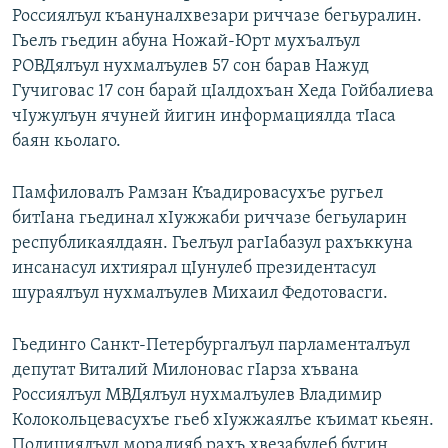
Россиялъул къануналхвезари риччазе бегьуралин.
РАСПИСАНИЕ ВЕЩАНИЯ
Гьелъ гьедин абуна Ножай-Юрт мухъалъул
ПОДПИШИТЕСЬ НА РАССЫЛКУ
РОВДялъул нухмалъулев 57 сон барав Нажуд
Гучиговас 17 сон барай цIалдохъан Хеда Гойбалиева
СОЦИАЛЬНЫЕ СЕТИ
чIужулъун ячуней йигин информациялда тIаса
баян кьолаго.
Памфиловалъ Рамзан Къадировасухъе ругьел
битIана гьединал хIужжаби риччазе бегьуларин
республикаялдаян. Гьелъул рагIабазул рахъккуна
Все сайты РСЕ/РС
инсанасул ихтиярал цIунулеб президентасул
шураялъул нухмалъулев Михаил Федотовасги.
Гьединго Санкт-Петербургалъул парламенталъул
депутат Виталий Милоновас гIарза хъвана
Россиялъул МВДялъул нухмалъулев Владимир
Колокольцевасухъе гьеб хIужжаялъе къимат кьеян.
Полициялъул моралияб рахъ хвезабулеб бугин