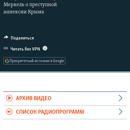
Меркель о преступной
РАСПИСАНИЕ ВЕЩАНИЯ
аннексии Крыма
ПОДПИШИТЕСЬ НА РАССЫЛКУ
СОЦИАЛЬНЫЕ СЕТИ
Поделиться
Читать без VPN
Приоритетный источник в Google
Все сайты РСЕ/РС
АРХИВ ВИДЕО
СПИСОК РАДИОПРОГРАММ