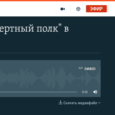
ЭФИР
мертный полк" в
EMBED
able
9:15
Скачать медиафайл
EMBED