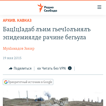
Ссылки
для
упрощенного
АРХИВ. КАВКАЗ
ПРОГРАММЫ
доступа
БацIцIадаб лъим гьечIолъиялъ
ПОДКАСТЫ
Вернуться
эпидемиялде рачине бегьула
к
АВТОРСКИЕ ПРОЕКТЫ
основному
МухIамадов Закир
ЦИТАТЫ СВОБОДЫ
содержанию
Вернутся
19 мая 2015
МНЕНИЯ
к
КУЛЬТУРА
Поделиться
Читать без VPN
главной
навигации
IDEL.РЕАЛИИ
Вернутся
Приоритетный источник в Google
КАВКАЗ.РЕАЛИИ
к
СЕВЕР.РЕАЛИИ
поиску
СИБИРЬ.РЕАЛИИ