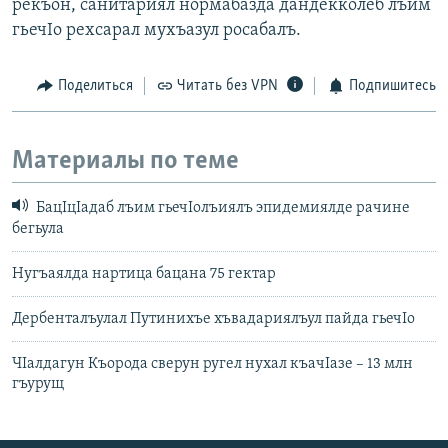
рекъон, санитариял нормабазда дандекколеб лъим
гьечIо рехсарал мухъазул росабалъ.
Поделиться
Читать без VPN
Подпишитесь
Материалы по теме
БацIцIадаб лъим гьечIолъиялъ эпидемиялде рачине
бегьула
Нугъаялда нартица бацана 75 гектар
Дербенталъулал Путинихъе хъвадариялъул пайда гьечIо
ЧIалдагун Къорода сверун ругел нухал къачIазе – 13 млн
гъурущ