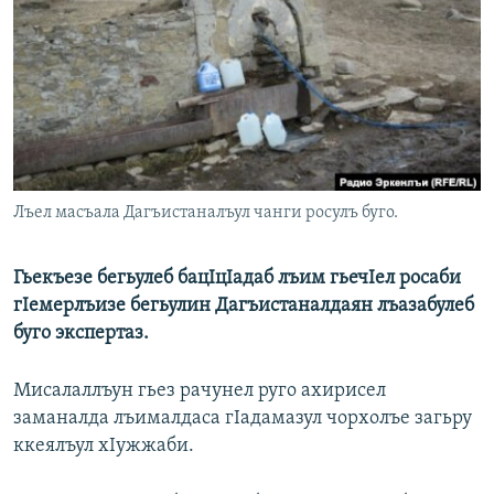
РАСПИСАНИЕ ВЕЩАНИЯ
ПОДПИШИТЕСЬ НА РАССЫЛКУ
СОЦИАЛЬНЫЕ СЕТИ
Лъел масъала Дагъистаналъул чанги росулъ буго.
Все сайты РСЕ/РС
​Гьекъезе бегьулеб бацIцIадаб лъим гьечIел росаби
гIемерлъизе бегьулин Дагъистаналдаян лъазабулеб
буго экспертаз.
Мисалаллъун гьез рачунел руго ахирисел
заманалда лъималдаса гIадамазул чорхолъе загьру
ккеялъул хIужжаби.