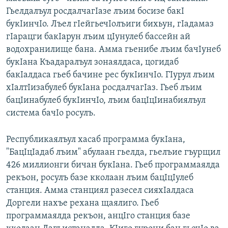
Гьелдалъул росдалчагIазе лъим босизе бакI
букIинчIо. Лъел гIейгьечIолъиги бихьун, гIадамаз
гIарацги бакIарун лъим цIунулеб бассейн ай
водохранилище бана. Амма гьенибе лъим бачIунеб
букIана Къадаралъул зонаялдаса, цогидаб
бакIалдаса гьеб бачине рес букIинчIо. ГIурул лъим
хIалтIизабулеб букIана росдалчагIаз. Гьеб лъим
бацIинабулеб букIинчIо, лъим бацIцIинабиялъул
система бачIо росулъ.
Республикаялъул хасаб программа букIана,
"БацIцIадаб лъим" абулаан гьелда, гьелъие гъурщил
426 миллионги бичан букIана. Гьеб программаялда
рекъон, росулъ базе кколаан лъим бацIцIулеб
станция. Амма станциял разесел сияхIалдаса
Доргели нахъе рехана щаялиго. Гьеб
программаялда рекъон, анцIго станция базе