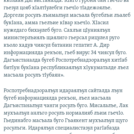
кколаан Дагъистаналда. КIиго гурони бан гьечIо ва
гьезул цояб хIалтIулебги гьечIо тIадежоялъе.
Доргели росулъ лъималъул масъала бугеблъи лъалеб
букIана, амма гьелъие кIвар кьечIо. ХIасил
нужедаго бихьулеб буго. Сахлъи цIуниялъул
министерлъиялъ щаялиго гьерсал рицулел руго
къоло хадув чиясул батанин гепатит А. Дир
информациялда рекъон, гьеб вирус 34 чиясул буго.
Дагъистаналда бугеб Роспотребнадзоралъул хитIаб
битIун букIана республикаялъул хIукуматалде лъел
масъала росулъ тIубаян».
Роспотребнадзоралъул идараялъул сайталда лъун
бугеб информациялда рекъон, лъел масъала
Дагъистаналъул чанги росулъ буго. Мисалалъе, Лак
мухъалъул анлъго росулъ нормалияб лъим гьечIо.
Гьединабго масъала буго Гъаякент мухъалъул щуго
росулъги. Идарялъул специалистазул рагIабазда