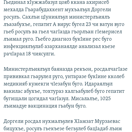
Гьединал хIужжабазул цояб ккана ахирисеб
мехалда Гъарабудахкент мухъалъул Доргели
росулъ. Сахлъи цIуниялъул министерлъиялъ
лъазабухъе, гепатит А вирус бугел 23 чи ватун вуго
гьеб росулъ ва гьел чагIазда гъорлъан гIемерисел
лъимал руго. Гьебго диагноз букIине рес буго
инфекциялъулаб азарханаялде анализал кьезе
рачIарал 18 чиясулги.
Министерлъиялъул баяназда рекъон, росдалчагIазе
прививкал гьарулел руго, унтаразе букIине кколеб
медикияб кумекги чIезабун буго. Идараялъул
вакилас абухъе, тохтураз халгьабулеб буго гепатит
бугищали цогидал чагIазул. Мисалалъе, 1025
лъимадуе вакцинация гьабун буго.
Доргели росдал нухмалъулев ХIамзат Мурзаевас
бицухъе, росулъ гьекъезе бегьулеб бацIадаб лъим