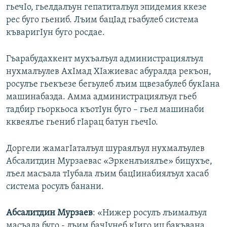
гьечIо, гьелдалъун гепатиталъул эпидемия ккезе
рес буго гьениб. Лъим бацIад гьабулеб система
къваригIун буго росдае.
Гъарабудахкент мухъалъул администрациялъул
нухмалъулев АхIмад ХIажиевас абуралда рекъон,
росулъе гьекъезе бегьулеб лъим щвезабулеб букIана
машинабазда. Амма администрациялъул гьеб
тадбир гьоркьоса къотIун буго – гьел машинаби
кквеялъе гьениб гIарац батун гьечIо.
Доргели жамагIаталъул шураялъул нухмалъулев
Абсалитдин Мурзаевас «Эркенлъиялъе» бицухъе,
лъел масъала тIубала лъим бацIинабиялъул хасаб
система росулъ банани.
Абсалитдин Мурзаев
: «Нижер росулъ лъималъул
масъала буго - лъим бачIунеб кIиго иц бакъвана.