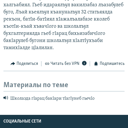
халгьабиял. Гьеб идараялъул вакилзабаз лъазабулеб
буго, Лъай кьеялъул къануналъул 32 статьяялда
рекъон, батIи-батIиял хIажалъалабазе кколеб
къотIи-къай хъвачIого ва школалъул
бухгалтериялда гьеб гIарац бихьизабичIого
бакIарулеб бугони школалъул хIалтIухъаби
тамихIалде цIалилан.
Поделиться
Читать без VPN
Подпишитесь
Материалы по теме
Школазда гIарац бакIари тIагIунеб гьечIо
СОЦИАЛЬНЫЕ СЕТИ