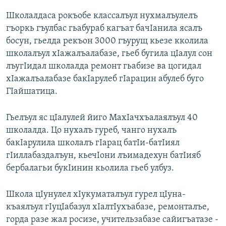
Школалдаса рокъобе классалъул нухмалъулелъ
гъоркь гъулбас гьабураб кагъат бачIанила ясалъ
босун, гьелда рекъон 3000 гъурущ кьезе кколила
школалъул хIажалъалабазе, гьеб бугила цIалул сон
лъугIидал школалда ремонт гьабизе ва цогидал
хIажалъалабазе бакIарулеб гIарацин абулеб буго
ГIайшатица.
Гьелъул яс цIалулей йиго МахIачхъалаялъул 40
школалда. Цо нухалъ гуреб, чанго нухалъ
бакIарулила школалъ гIарац батIи-батIиял
гIиллабаздалъун, кьечIони лъимадехун батIияб
бербалагьи букIинин кьолила гьеб улбуз.
Школа цIунулел хIукуматалъул гурел цIуна-
къаялъул гIуцIабазул хIалтIухъабазе, ремонталъе,
горда разе жал росизе, учительзабазе сайигъатазе -