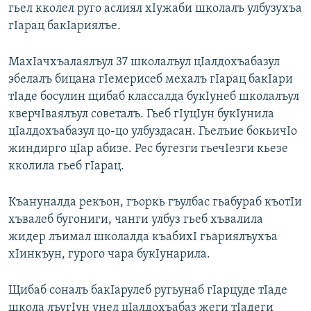
гьел кколел руго аслиял хIужаби школалъ улбузухъа
гIарац бакIариялъе.
МахIачхъалаялъул 37 школалъул цIалдохъабазул
эбелалъ бицана гIемерисеб мехалъ гIарац бакIари
тIаде босулин щибаб классалда букIунеб школалъул
кверчIваялъул советалъ. Гьеб гIуцIун букIунила
цIалдохъабазул цо-цо улбуздасан. Гьелъие бокьичIо
жиндирго цIар абизе. Рес бугезги гьечIезги кьезе
кколила гьеб гIарац.
Къануналда рекъон, гъоркь гъулбас гьабураб къотIи
хъвалеб бугониги, чанги улбуз гьеб хъвалила
жидер лъимал школалда къабихI гьариялъухъа
хIинкъун, гурого чара букIунарила.
Щибаб соналъ бакIарулеб ругьунаб гIарцуде тIаде
школа лъугIун унел цIалдохъабаз жеги тIадеги