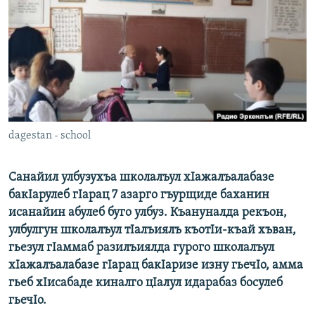
РАСПИСАНИЕ ВЕЩАНИЯ
ПОДПИШИТЕСЬ НА РАССЫЛКУ
СОЦИАЛЬНЫЕ СЕТИ
dagestan - school
Все сайты РСЕ/РС
Санайил улбузухъа школалъул хIажалъалабазе
бакIарулеб гIарац 7 азарго гъурщиде баханин
исанайин абулеб буго улбуз. Къануналда рекъон,
улбулгун школалъул тIалъиялъ къотIи-къай хъван,
гьезул гIаммаб разилъиялда гурого школалъул
хIажалъалабазе гIарац бакIаризе изну гьечIо, амма
гьеб хIисабаде киналго цIалул идарабаз босулеб
гьечIо.