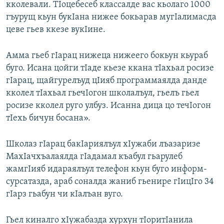
кколевали. ТIоцебесеб классалде вас кьолаго 1000
гъурущ кьун букIана нижее бокьарав мугIалимасда
цеве гьев ккезе вукIине.
Амма гьеб гIарац нижеца нижеего бокьун кьураб
буго. Исана цойги тIаде кьезе ккана тIахьал росизе
гIарац, щайгурелъуд цIияб программаялда данде
кколел тIахьал гьечIогон школалъул, гьелъ гьел
росизе кколел руго улбуз. Исанна дица цо течIогон
тIехь бичун босана».
Школаз гIарац бакIариялъул хIужаби лъазаризе
МахIачхъалаялда гIадамал къабул гьарулеб
жамгIияб идараялъул телефон кьун буго информ-
сурсатазда, араб соналда жаниб гьенире гIицIго 34
гIарз гьабун чи кIалъан вуго.
Гьел киналго хIужабазда хурхун тIоритIанила