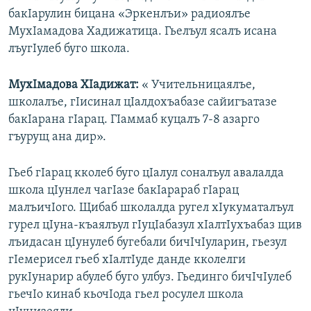
бакIарулин бицана «Эркенлъи» радиоялъе
МухIамадова Хадижатица. Гьелъул ясалъ исана
лъугIулеб буго школа.
МухIмадова ХIадижат:
« Учительницаялъе,
школалъе, гIисинал цIалдохъабазе сайигъатазе
бакIарана гIарац. ГIаммаб куцалъ 7-8 азарго
гъурущ ана дир».
Гьеб гIарац кколеб буго цIалул соналъул авалалда
школа цIунлел чагIазе бакIарараб гIарац
малъичIого. Щибаб школалда ругел хIукуматалъул
гурел цIуна-къаялъул гIуцIабазул хIалтIухъабаз щив
лъидасан цIунулеб бугебали бичIчIуларин, гьезул
гIемерисел гьеб хIалтIуде данде кколелги
рукIунарир абулеб буго улбуз. Гьединго бичIчIулеб
гьечIо кинаб кьочIода гьел росулел школа