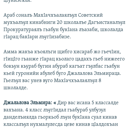
цIунизеяли.
Араб соналъ МахIачхъалаялъул Советский
мухъалъул кинабниги 20 школалъе Дагъистаналъул
Прокуратураялъ гьабун букIана лъазаби, школалда
гIарац бакIари лъугIизабизе.
Амма жакъа къоялъги щибго хисараб жо гьечIин,
гIицIго гьанже гIарац кьолаго цадахъ гьеб нижеего
бокьун кьураб бугин абураб кагъат гъулбас гьабун
кьей гуронийи абулеб буго Джалалова Эльмираца.
Гьелъул вас унев вуго МахIачхъалаялъул 8
школалде.​
Джалалова Эльмира: «
Дир вас исана 5 классалде
вахъана. 4 класс лъугIидал гьабураб улбузул
данделъиялда гьоркьоб лъун букIана суал кинав
классалъул нухмалулесда цеве кинав цIалдохъан