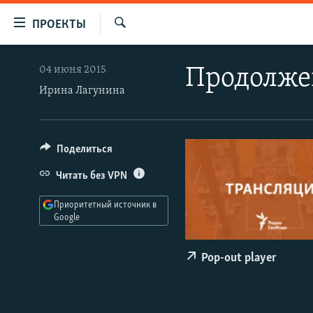
Ссылки
ПРОЕКТЫ
для
Искать
упрощенного
ПРОГРАММЫ
04 июня 2015
Продолже
доступа
ПОДКАСТЫ
Ирина Лагунина
Вернуться
АВТОРСКИЕ ПРОЕКТЫ
к
основному
ЦИТАТЫ СВОБОДЫ
Поделиться
содержанию
МНЕНИЯ
Вернутся
Читать без VPN
КУЛЬТУРА
к
Приоритетный источник в
главной
IDEL.РЕАЛИИ
Google
навигации
КАВКАЗ.РЕАЛИИ
Вернутся
Pop-out player
к
СЕВЕР.РЕАЛИИ
поиску
СИБИРЬ.РЕАЛИИ