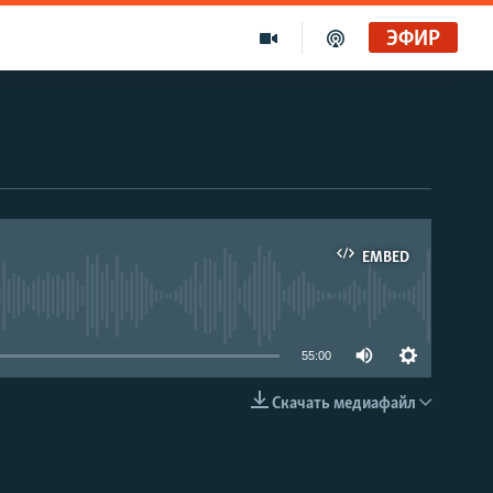
ЭФИР
EMBED
able
55:00
Скачать медиафайл
EMBED