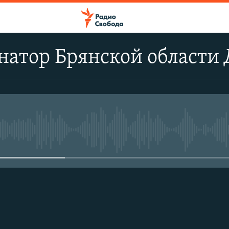
натор Брянской области 
No media source currently avail