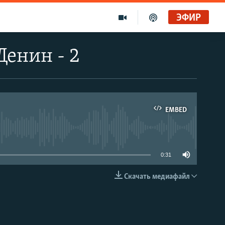
ЭФИР
Денин - 2
EMBED
able
0:31
Скачать медиафайл
EMBED