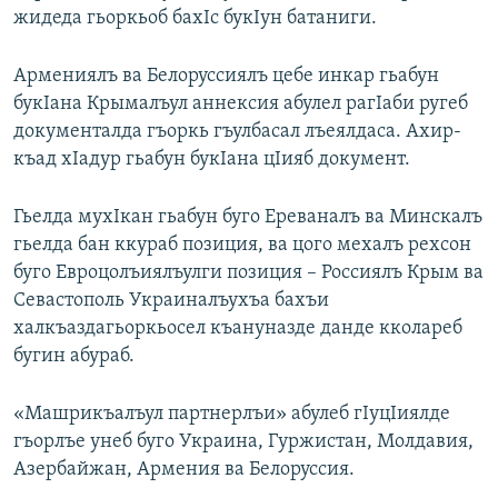
жидеда гьоркьоб бахIс букIун батаниги.
РАСПИСАНИЕ ВЕЩАНИЯ
ПОДПИШИТЕСЬ НА РАССЫЛКУ
Армениялъ ва Белоруссиялъ цебе инкар гьабун
букIана Крымалъул аннексия абулел рагIаби ругеб
СОЦИАЛЬНЫЕ СЕТИ
документалда гъоркь гъулбасал лъеялдаса. Ахир-
къад хIадур гьабун букIана цIияб документ.
Гьелда мухIкан гьабун буго Ереваналъ ва Минскалъ
гьелда бан ккураб позиция, ва цого мехалъ рехсон
Все сайты РСЕ/РС
буго Евроцолъиялъулги позиция – Россиялъ Крым ва
Севастополь Украиналъухъа бахъи
халкъаздагьоркьосел къануназде данде кколареб
бугин абураб.
«Машрикъалъул партнерлъи» абулеб гIуцIиялде
гъорлъе унеб буго Украина, Гуржистан, Молдавия,
Азербайжан, Армения ва Белоруссия.