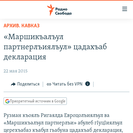
Ссылки
для
упрощенного
АРХИВ. КАВКАЗ
ПРОГРАММЫ
доступа
«Маршикъалъул
ПОДКАСТЫ
Вернуться
партнерлъиялъул» цадахъаб
к
АВТОРСКИЕ ПРОЕКТЫ
декларация
основному
ЦИТАТЫ СВОБОДЫ
содержанию
22 мая 2015
Вернутся
МНЕНИЯ
к
Поделиться
Читать без VPN
КУЛЬТУРА
главной
навигации
IDEL.РЕАЛИИ
Приоритетный источник в Google
Вернутся
КАВКАЗ.РЕАЛИИ
к
Рузман къоялъ Ригаялда Евроцолъиялъул ва
СЕВЕР.РЕАЛИИ
поиску
«Маршикъалъул партнерлъи» абулеб гIуцIиялъул
СИБИРЬ.РЕАЛИИ
церехъабаз къабул гьабуна цадахъаб декларация,