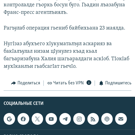
контролалде гъоркь босун буго. Гьадин лъазабуна
РАСПИСАНИЕ ВЕЩАНИЯ
Франс-пресс агентлъиялъ.
ПОДПИШИТЕСЬ НА РАССЫЛКУ
Рагъулаб операция гьениб байбихьана 23 маялда.
СОЦИАЛЬНЫЕ СЕТИ
НугIзаз абухъего хIукуматалъул аскарияз ва
бакIалъулал низам цIунулез къад кьал
багъаризабуна Халия шагьаралдаги аскIоб. ТIокIаб
мухIканлъи гьабсагIат гьечIо.
Все сайты РСЕ/РС
Поделиться
Читать без VPN
Подпишитесь
СОЦИАЛЬНЫЕ СЕТИ