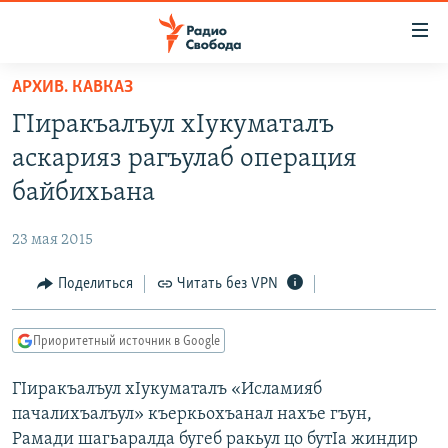
Ссылки
для
упрощенного
АРХИВ. КАВКАЗ
ПРОГРАММЫ
доступа
ГIиракъалъул хIукуматалъ
ПОДКАСТЫ
Вернуться
аскарияз рагъулаб операция
к
АВТОРСКИЕ ПРОЕКТЫ
байбихьана
основному
ЦИТАТЫ СВОБОДЫ
содержанию
23 мая 2015
Вернутся
МНЕНИЯ
к
Поделиться
Читать без VPN
КУЛЬТУРА
главной
навигации
IDEL.РЕАЛИИ
Приоритетный источник в Google
Вернутся
КАВКАЗ.РЕАЛИИ
к
ГIиракъалъул хIукуматалъ «Исламияб
СЕВЕР.РЕАЛИИ
поиску
пачалихъалъул» къеркьохъанал нахъе гъун,
СИБИРЬ.РЕАЛИИ
Рамади шагьаралда бугеб ракьул цо бутIа жиндир