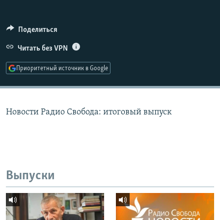
РАСПИСАНИЕ ВЕЩАНИЯ
ПОДПИШИТЕСЬ НА РАССЫЛКУ
Поделиться
Читать без VPN
СОЦИАЛЬНЫЕ СЕТИ
Приоритетный источник в Google
Новости Радио Свобода: итоговый выпуск
Все сайты РСЕ/РС
Выпуски