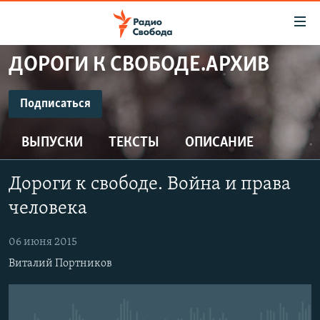
Ссылки
для
упрощенного
ДОРОГИ К СВОБОДЕ.АРХИВ
ПРОГРАММЫ
доступа
ПОДКАСТЫ
Подписаться
Вернуться
к
ПОДПИСАТЬСЯ
АВТОРСКИЕ ПРОЕКТЫ
основному
ВЫПУСКИ
ТЕКСТЫ
ОПИСАНИЕ
ЦИТАТЫ СВОБОДЫ
содержанию
CastBox
Вернутся
МНЕНИЯ
Дороги к свободе. Война и права
к
КУЛЬТУРА
человека
главной
Подписаться
навигации
IDEL.РЕАЛИИ
06 июня 2015
Вернутся
КАВКАЗ.РЕАЛИИ
Виталий Портников
к
СЕВЕР.РЕАЛИИ
поиску
СИБИРЬ.РЕАЛИИ