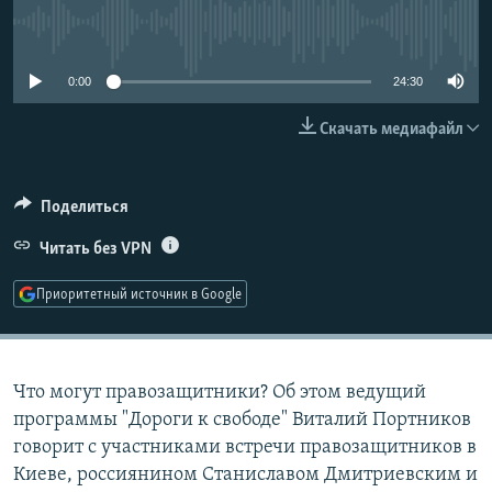
РАСПИСАНИЕ ВЕЩАНИЯ
No media source currently available
ПОДПИШИТЕСЬ НА РАССЫЛКУ
0:00
24:30
СОЦИАЛЬНЫЕ СЕТИ
Скачать медиафайл
Поделиться
Читать без VPN
Все сайты РСЕ/РС
Приоритетный источник в Google
Что могут правозащитники? Об этом ведущий
программы "Дороги к свободе" Виталий Портников
говорит с участниками встречи правозащитников в
Киеве, россиянином Станиславом Дмитриевским и