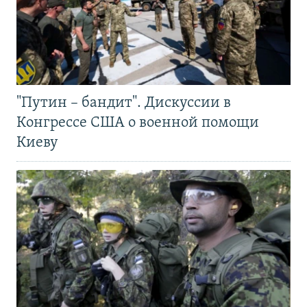
"Путин – бандит". Дискуссии в
Конгрессе США о военной помощи
Киеву