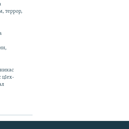
а
м, террор,
а
ин,
зникас
 цIех-
ал