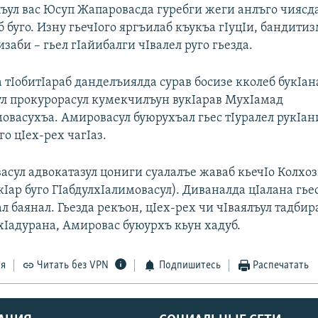
алъул вас Юсуп Жапаровасда гуребги жеги анлъго чиясд
б буго. Изну гьечIого яргъилаб къукъа гIуцIи, бандитиз
изаби – гьел гIайибалги чIвалел руго гьезда.
 тIобитIараб данделъиялда сурав босизе кколеб букIан
л прокурорасул кумекчилъун вукIарав МухIамад
мовасухъа. Амировасул буюрухъал гьес тIуралел рукIан
го цIех-рех чагIаз.
сул адвокатазул цониги суалалъе жаваб кьечIо Колхо
кIар буго ГIабдулхIалимовасул). Диваналда цIалана гьес
л баянал. Гьезда рекъон, цIех-рех чи чIваялъул тадбир
хIадурана, Амировас буюурхъ кьун хадуб.
ся
Читать без VPN
Подпишитесь
Распечатать