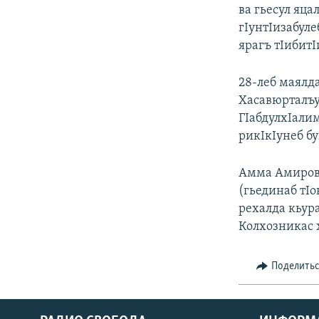
РАСПИСАНИЕ ВЕЩАНИЯ
ва гьесул яц
ПОДПИШИТЕСЬ НА РАССЫЛКУ
гIунтIизабуле
ярагъ тIибитI
28-леб маялда
Хасавюрталъу
ГIабдулхIали
рикIкIунеб бу
Амма Амирова
(гьединаб тIо
рехалда кьура
Колхозникас 
Поделить