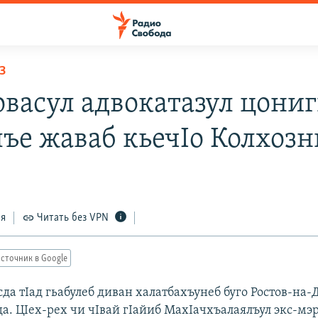
З
васул адвокатазул цони
лъе жаваб кьечIо Колхозн
ся
Читать без VPN
сточник в Google
да тIад гьабулеб диван халатбахъунеб буго Ростов-на-
а. ЦIех-рех чи чIвай гIайиб МахIачхъалаялъул экс-мэ