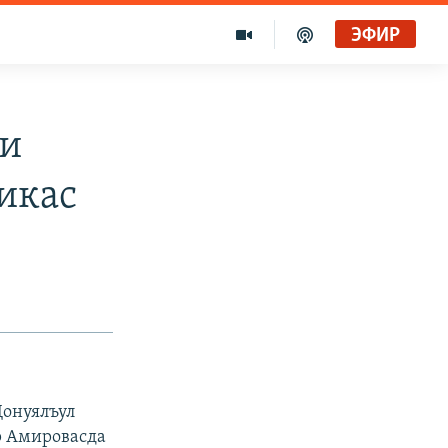
ЭФИР
ги
икас
Донуялъул
р Амировасда