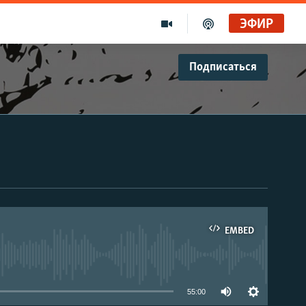
ЭФИР
Подписаться
EMBED
able
55:00