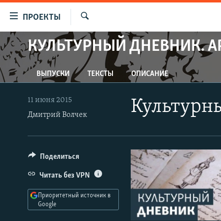
Ссылки
ПРОЕКТЫ
для
Искать
упрощенного
КУЛЬТУРНЫЙ ДНЕВНИК. А
ПРОГРАММЫ
доступа
ПОДКАСТЫ
Вернуться
ВЫПУСКИ
ТЕКСТЫ
ОПИСАНИЕ
АВТОРСКИЕ ПРОЕКТЫ
к
основному
ЦИТАТЫ СВОБОДЫ
11 июня 2015
Культурн
содержанию
МНЕНИЯ
Дмитрий Волчек
Вернутся
КУЛЬТУРА
к
главной
IDEL.РЕАЛИИ
Поделиться
навигации
КАВКАЗ.РЕАЛИИ
Вернутся
Читать без VPN
к
СЕВЕР.РЕАЛИИ
поиску
Приоритетный источник в
СИБИРЬ.РЕАЛИИ
Google