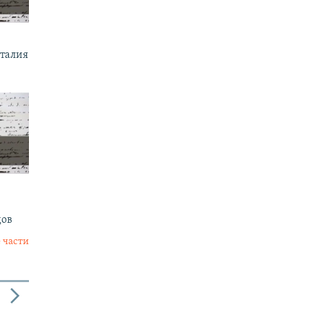
италия
дов
 части