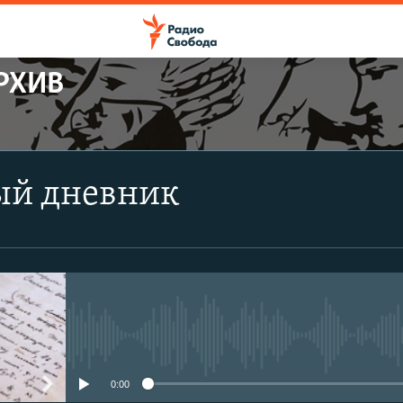
РХИВ
ПОДПИСАТЬСЯ
ый дневник
Apple Podcasts
CastBox
Подписаться
No media source currently avail
0:00